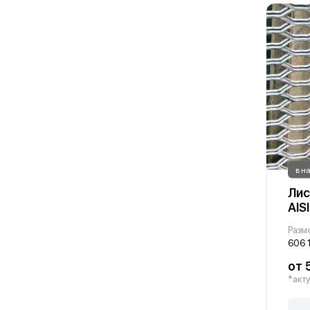
в н
Лис
AIS
Разм
606 
от 
*акту