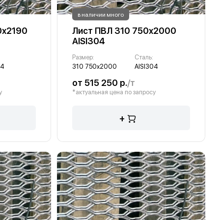
в наличии много
0х2190
Лист ПВЛ 310 750х2000
AISI304
Размер:
Сталь:
04
310 750х2000
AISI304
от 515 250 р.
/т
у
*актуальная цена по запросу
+