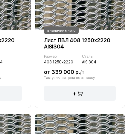
в наличии много
х2220
Лист ПВЛ 408 1250х2220
AISI304
Размер:
Сталь:
04
408 1250х2220
AISI304
от 339 000 р.
/т
у
*актуальная цена по запросу
+