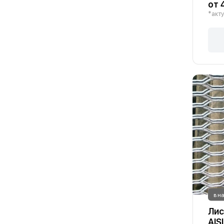
от 
*акту
в н
Лис
AIS