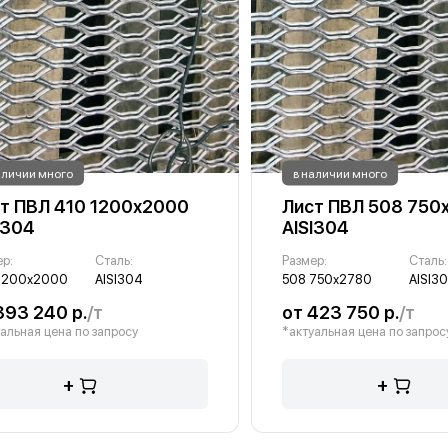
аличии много
в наличии много
т ПВЛ 410 1200х2000
Лист ПВЛ 508 750
I304
AISI304
ер:
Сталь:
Размер:
Сталь:
1200х2000
AISI304
508 750х2780
AISI3
393 240 р.
/т
от 423 750 р.
/т
альная цена по запросу
*актуальная цена по запрос
+
+