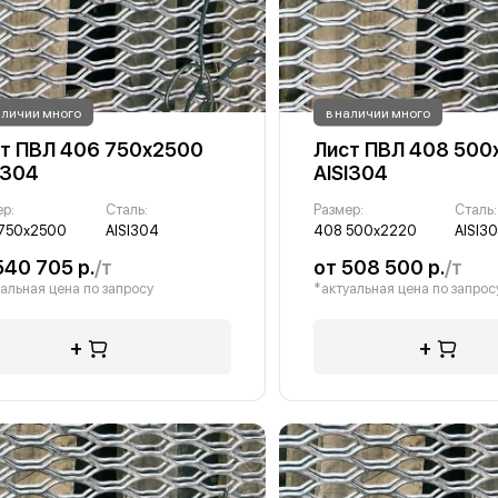
аличии много
в наличии много
т ПВЛ 406 750х2500
Лист ПВЛ 408 500
I304
AISI304
ер:
Сталь:
Размер:
Сталь:
750х2500
AISI304
408 500х2220
AISI3
540 705 р.
/т
от 508 500 р.
/т
альная цена по запросу
*актуальная цена по запрос
+
+