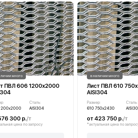
аличии много
в наличии много
т ПВЛ 606 1200х2000
Лист ПВЛ 610 750
I304
AISI304
ер:
Сталь:
Размер:
Сталь:
1200х2000
AISI304
610 750х2430
AISI3
576 300 р.
/т
от 423 750 р.
/т
альная цена по запросу
*актуальная цена по запрос