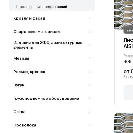
Шестигранник нержавеющий
Кровля и фасад
в н
Сварочные материалы
Лис
Изделия для ЖКХ, архитектурные
AIS
элементы
Разм
Метизы
406 
от 
Рельсы, крепеж
*акту
Чугун
Грузоподъемное оборудование
Сетка
Проволока