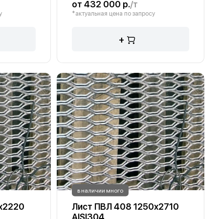
от 432 000 р.
/т
у
*актуальная цена по запросу
+
в наличии много
х2220
Лист ПВЛ 408 1250х2710
AISI304