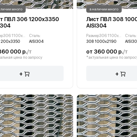
аличии много
в наличии много
т ПВЛ 306 1200х3350
Лист ПВЛ 308 100
I304
AISI304
Размер306 1100х2740 :
Сталь:
Размер306 1100х2740 :
Сталь:
1200х3350
AISI304
308 1000х2190
AISI3
360 000 р.
/т
от 360 000 р.
/т
альная цена по запросу
*актуальная цена по запрос
+
+