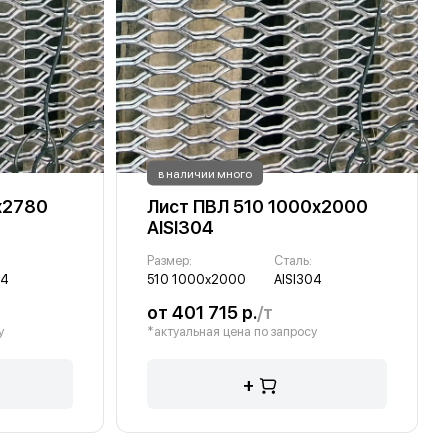
в наличии много
х2780
Лист ПВЛ 510 1000х2000
AISI304
Размер:
Сталь:
04
510 1000х2000
AISI304
от 401 715 р.
/т
у
*актуальная цена по запросу
+