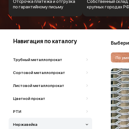
Отсрочка платежа и отгрузка
Собственный склад 
по гарантийному письму
крупных городах Р
Навигация по каталогу
Выбери
По ум
Трубный металлопрокат
Сортовой металлопрокат
Листовой металлопрокат
Цветной прокат
РТИ
Нержавейка