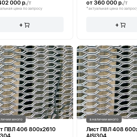
402 000 р.
/т
от 360 000 р.
/т
альная цена по запросу
*актуальная цена по запрос
+
+
аличии много
в наличии много
т ПВЛ 406 800х2610
Лист ПВЛ 408 600
I304
AISI304