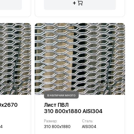
+
в наличии много
0х2670
Лист ПВЛ
310 800х1880 AISI304
Размер:
Сталь:
04
310 800х1880
AISI304