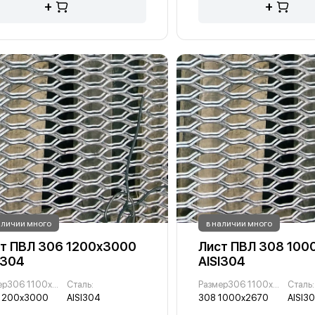
+
+
аличии много
в наличии много
т ПВЛ 306 1200х3000
Лист ПВЛ 308 100
I304
AISI304
Размер306 1100х2740 :
Сталь:
Размер306 1100х2740 :
Сталь:
1200х3000
AISI304
308 1000х2670
AISI3