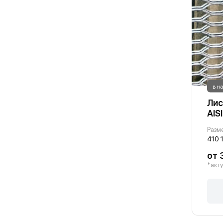
в н
Лис
AIS
Разм
410 
от 
*акту