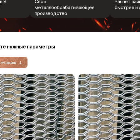
в 8
Свое
Расчет заяв
Ф
металлообрабатывающее
быстрее и 
производство
те нужные параметры
олчанию