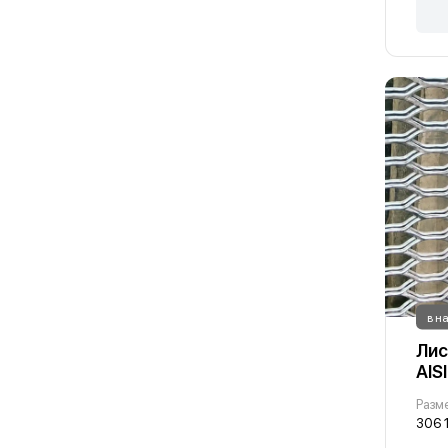
в н
Лис
AIS
306 