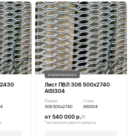
в наличии много
х2430
Лист ПВЛ 306 500х2740
AISI304
Размер:
Сталь:
04
306 500х2740
AISI304
от 540 000 р.
/т
у
*актуальная цена по запросу