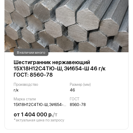
В наличии много
Шестигранник нержавеющий
15Х18Н12С4ТЮ-Ш, ЭИ654-Ш 46 г/к
ГОСТ: 8560-78
Производство
Размер (мм)
г/к
46
Марка стали
ГОСТ
15Х18Н12С4ТЮ-Ш, ЭИ654-Ш
8560-78
от 1 404 000 р.
/т
*актуальная цена по запросу