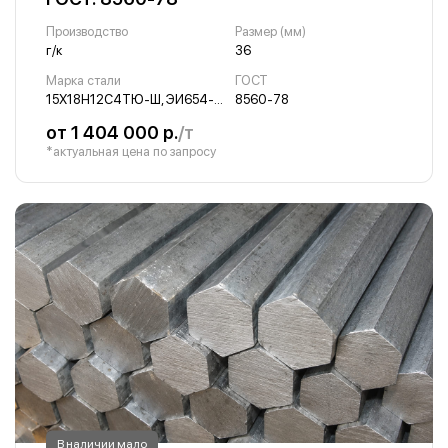
Производство
Размер (мм)
г/к
36
Марка стали
ГОСТ
15Х18Н12С4ТЮ-Ш, ЭИ654-Ш
8560-78
от 1 404 000 р.
/т
*актуальная цена по запросу
В наличии мало