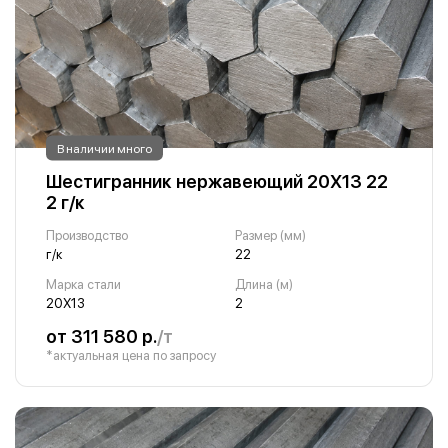
В наличии много
Шестигранник нержавеющий 20Х13 22
2 г/к
Производство
Размер (мм)
г/к
22
Марка стали
Длина (м)
20Х13
2
от 311 580 р.
/т
*актуальная цена по запросу