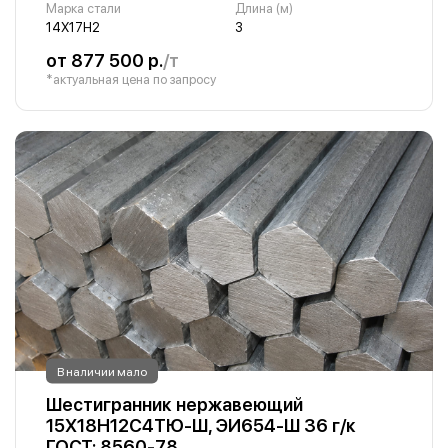
Марка стали
Длина (м)
14Х17Н2
3
от 877 500 р.
/т
*актуальная цена по запросу
В наличии мало
Шестигранник нержавеющий
15Х18Н12С4ТЮ-Ш, ЭИ654-Ш 36 г/к
ГОСТ: 8560-78