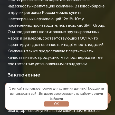
надёжность и репутацию компании. В Новосибирске
и других регионах России можно купить
шестигранник нержавеющий 12х18н10т у
проверенных производителей, таких как SMT Group.
Они предлагают шестигранные прутки различных
марок и размеров, соответствующих ГОСТу, что
гарантирует долговечность и надёжность изделий.
Компания также предоставляет сертификаты
качества на всю продукцию, что подтверждает её
соответствие установленным стандартам.
Заключение
Шестигранник нержавеющий — это
Этот сайт использует cookie для хранения данных. Продолжая
высококачественный и востребованный материал,
использовать сайт, Вы даете свое согласие на работу с этими
который нашёл применение в самых различных
файлами.
отраслях промышленности и строительства
ОК
благодаря своим уникальным свойствам. Высокая