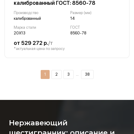
калиброванный ГОСТ: 8560-78
Производство
Размер (мм)
калиброванный
14
Марка стали
ГОСТ
20Х13
8560-78
от 529 272 р.
/т
*актуальная цена по запросу
1
2
3
…
38
Нержавеющий
шестигранник: описание и