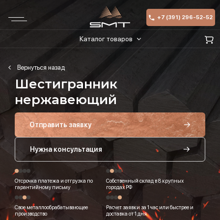
+7 (391) 296-52-52
Каталог товаров
Шестигранник
нержавеющий
Отправить заявку
Нужна консультация
Отсрочка платежа и отгрузка по
Собственный склад в 8 крупных
гарантийному письму
городах РФ
Свое металлообрабатывающее
Расчет заявки за 1 час или быстрее и
производство
доставка от 1 дня