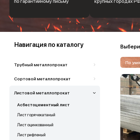
по гарантийному письму
крупных городах Р
Навигация по каталогу
Выбери
По ум
Трубный металлопрокат
Сортовой металлопрокат
Листовой металлопрокат
Асбестоцементный лист
Лист горячекатаный
Лист оцинкованный
Лист рифленый