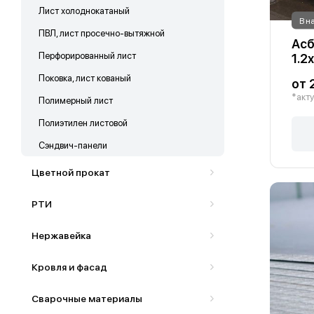
Лист холоднокатаный
В н
ПВЛ, лист просечно-вытяжной
Асб
Перфорированный лист
1.2
Поковка, лист кованый
от 
*акту
Полимерный лист
Полиэтилен листовой
Сэндвич-панели
Цветной прокат
РТИ
Нержавейка
Кровля и фасад
Сварочные материалы