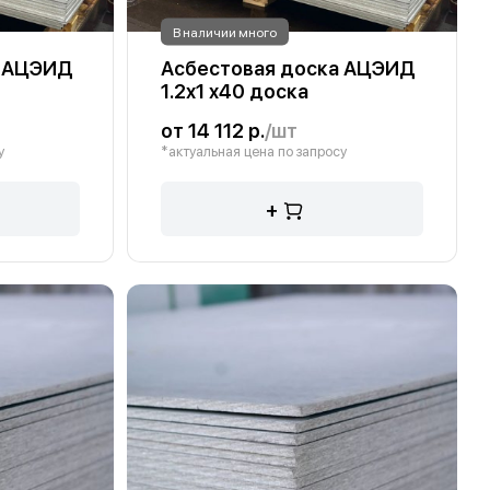
В наличии много
а АЦЭИД
Асбестовая доска АЦЭИД
1.2х1 х40 доска
от 14 112 р.
/шт
у
*актуальная цена по запросу
+