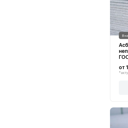
В н
Асб
неп
ГОС
от 
*акту