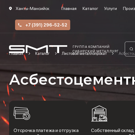
Ханты-Мансийск
Главная
Каталог
Услуги
Произ
+7 (391) 296-52-52
ГРУППА КОМПАНИЙ
СИБИРСКИЙ МЕТАЛЛУРГ
Главная
Каталог
Листовой металлопрокат
Асбесто
Асбестоцемент
Отсрочка платежа и отгрузка
Собственный склад 