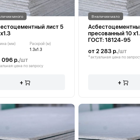
аличии много
В наличии мало
естоцементный лист 5
Асбестоцементны
3х1.3
пресованный 10 х1
ГОСТ: 18124-95
ина (мм)
Раскрой (м)
1.3х1.3
от 2 283 р.
/шт
*актуальная цена по запрос
1 096 р.
/шт
альная цена по запросу
+
+