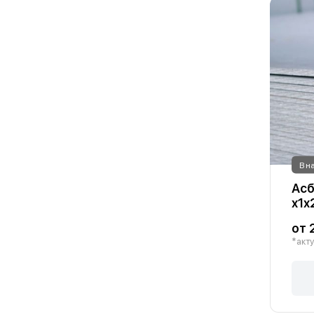
В н
Асб
х1х
от 
*акту