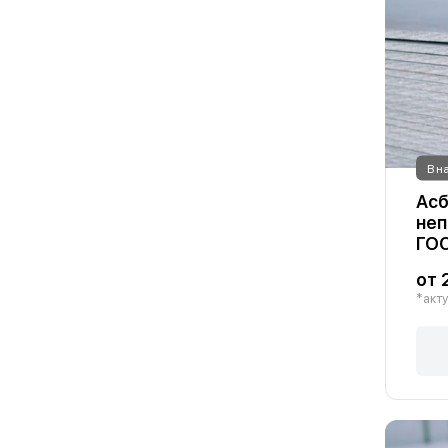
В н
Асб
неп
ГОС
от 
*акту