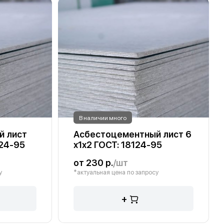
В наличии много
й лист
Асбестоцементный лист 6
124-95
х1х2 ГОСТ: 18124-95
от 230 р.
/шт
у
*актуальная цена по запросу
+