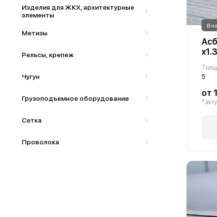
Изделия для ЖКХ, архитектурные
элементы
В н
Метизы
Асб
х1.
Рельсы, крепеж
Толщ
Чугун
5
от 
Грузоподъемное оборудование
*акту
Сетка
Проволока