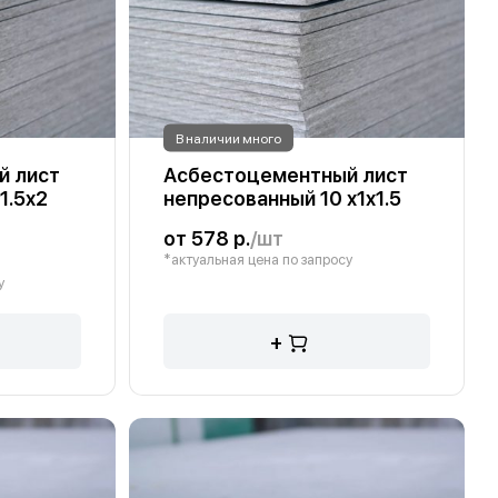
В наличии много
й лист
Асбестоцементный лист
1.5х2
непресованный 10 х1х1.5
от 578 р.
/шт
*актуальная цена по запросу
у
+