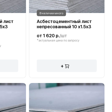
В наличии много
й лист
Асбестоцементный лист
.5х3
непресованный 10 х1.5х3
от 1 620 р.
/шт
*актуальная цена по запросу
у
+