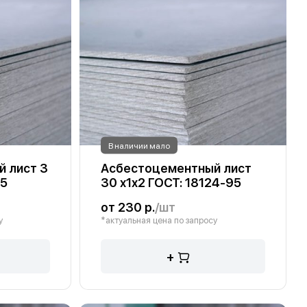
В наличии мало
 лист 3
Асбестоцементный лист
95
30 х1х2 ГОСТ: 18124-95
от 230 р.
/шт
у
*актуальная цена по запросу
+