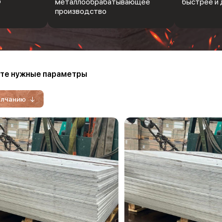
Ф
металлообрабатывающее
быстрее и 
производство
те нужные параметры
олчанию