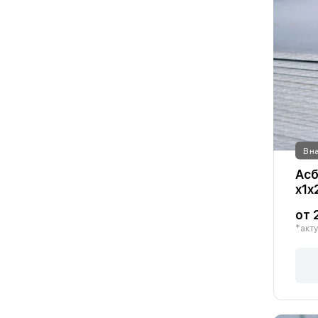
В н
Асб
х1х
от 
*акту