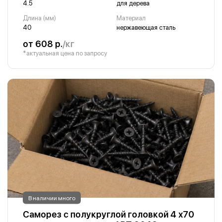
4.5
для дерева
Длина (мм)
Материал
40
нержавеющая сталь
от 608 р.
/кг
*актуальная цена по запросу
В наличии много
Саморез с полукруглой головкой 4 х70