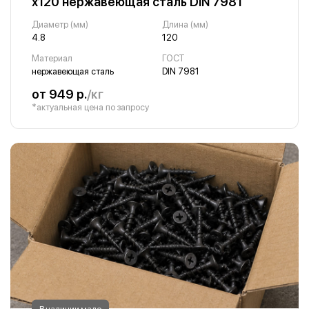
х120 нержавеющая сталь DIN 7981
Диаметр (мм)
Длина (мм)
4.8
120
Материал
ГОСТ
нержавеющая сталь
DIN 7981
от 949 р.
/кг
*актуальная цена по запросу
В наличии мало