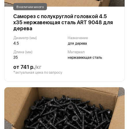
В наличии много
Саморез с полукруглой головкой 4.5
х35 нержавеющая сталь ART 9048 для
дерева
Диаметр (мм)
Назначение
4.5
для дерева
Длина (мм)
Материал
35
нержавеющая сталь
от 741 р.
/кг
*актуальная цена по запросу