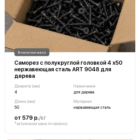
В наличии мало
Саморез с полукруглой головкой 4 х50
нержавеющая сталь ART 9048 для
дерева
Диаметр (мм)
Назначение
4
для дерева
Длина (мм)
Материал
50
нержавеющая сталь
от 579 р.
/кг
*актуальная цена по запросу