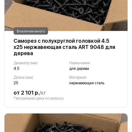
В наличии много
Саморез с полукруглой головкой 4.5
х25 нержавеющая сталь ART 9048 для
дерева
Диаметр (мм)
Назначение
4.5
для дерева
Длина (мм)
Материал
25
нержавеющая сталь
от 2 101 р.
/кг
*актуальная цена по запросу