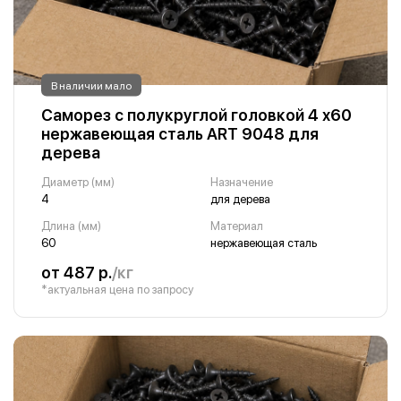
В наличии мало
Саморез с полукруглой головкой 4 х60
нержавеющая сталь ART 9048 для
дерева
Диаметр (мм)
Назначение
4
для дерева
Длина (мм)
Материал
60
нержавеющая сталь
от 487 р.
/кг
*актуальная цена по запросу