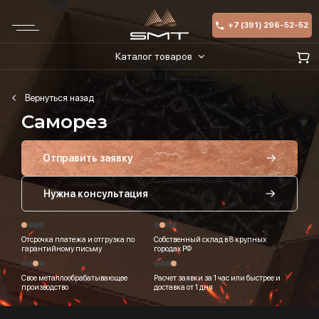
+7 (391) 296-52-52
Каталог товаров
Саморез
Отправить заявку
Нужна консультация
Отсрочка платежа и отгрузка по
Собственный склад в 8 крупных
гарантийному письму
городах РФ
Свое металлообрабатывающее
Расчет заявки за 1 час или быстрее и
производство
доставка от 1 дня