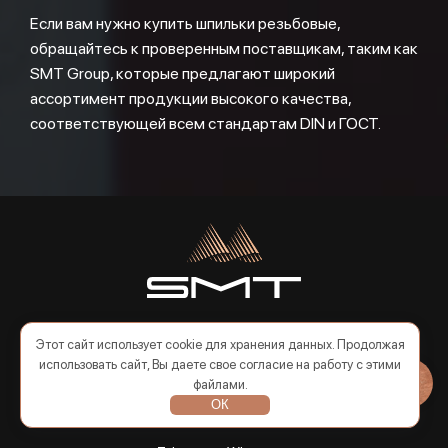
Если вам нужно купить шпильки резьбовые,
обращайтесь к проверенным поставщикам, таким как
SMT Group, которые предлагают широкий
ассортимент продукции высокого качества,
соответствующей всем стандартам DIN и ГОСТ.
Деятельность компании направлена на продажу
Этот сайт использует cookie для хранения данных. Продолжая
металла. Мы успешно решаем самые сложные
использовать сайт, Вы даете свое согласие на работу с этими
задачи, связанные с поставками и обработкой
файлами.
металла, а также предлагаем широкий спектр услуг
по доступным ценам.
ОК