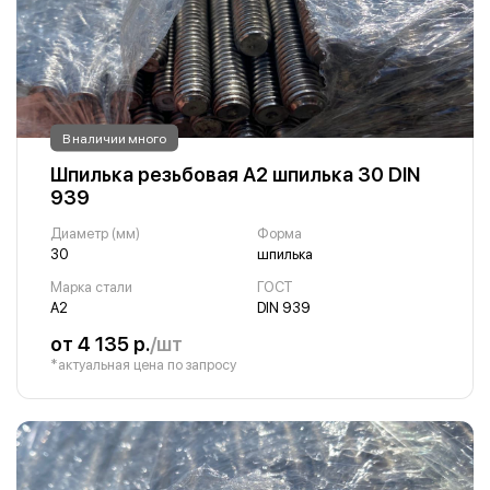
В наличии много
Шпилька резьбовая А2 шпилька 30 DIN
939
Диаметр (мм)
Форма
30
шпилька
Марка стали
ГОСТ
А2
DIN 939
от 4 135 р.
/шт
*актуальная цена по запросу