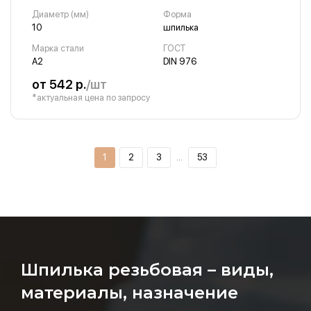
Диаметр (мм)
Форма
10
шпилька
Марка стали
ГОСТ
А2
DIN 976
от 542 р.
/шт
*актуальная цена по запросу
1
2
3
…
53
Шпилька резьбовая – виды,
материалы, назначение