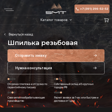
+7 (391) 296-52-52
Каталог товаров
Шпилька резьбовая
Отправить заявку
Нужна консультация
Отсрочка платежа и отгрузка по
Собственный склад в 8 крупных
гарантийному письму
городах РФ
Свое металлообрабатывающее
Расчет заявки за 1 час или быстрее и
производство
доставка от 1 дня