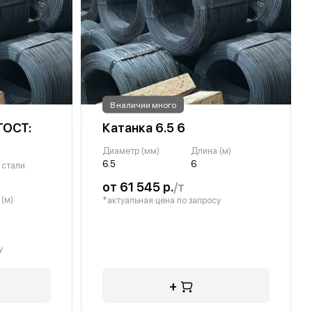
В наличии много
ГОСТ:
Катанка 6.5 6
Диаметр (мм)
Длина (м)
6.5
6
 стали
от 61 545 р.
/т
(м)
*актуальная цена по запросу
у
+