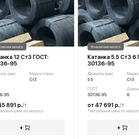
аличии много
В наличии много
анка 12 Ст3 ГОСТ:
Катанка 5.5 Ст3 6 
136-95
30136-95
етр (мм)
Марка стали
Диаметр (мм)
Марка
Ст3
5.5
Ст3
Т
ГОСТ
Длина 
6-95
30136-95
6
45 891 р.
/т
от 47 691 р.
/т
альная цена по запросу
*актуальная цена по запрос
+
+