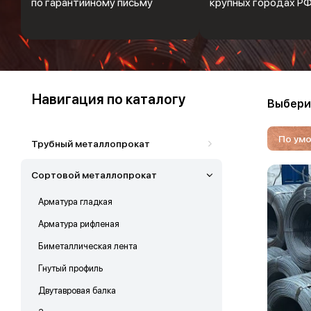
по гарантийному письму
крупных городах Р
Навигация по каталогу
Выбери
По ум
Трубный металлопрокат
Сортовой металлопрокат
Арматура гладкая
Арматура рифленая
Биметаллическая лента
Гнутый профиль
Двутавровая балка