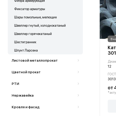
Фибра армирующая
Фиксатор арматуры
Шары помольные, мелющие
Швеллер гнутый, холоднокатаный
Швеллер горячекатаный
В н
Шестигранник
Кат
Шпунт Ларсена
30
Листовой металлопрокат
Диам
12
Цветной прокат
ГОС
3013
РТИ
от 
*акту
Нержавейка
Кровля и фасад