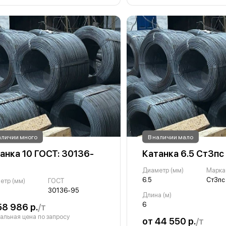
аличии много
В наличии мало
анка 10 ГОСТ: 30136-
Катанка 6.5 Ст3пс
Диаметр (мм)
Марка
6.5
Ст3пс
етр (мм)
ГОСТ
30136-95
Длина (м)
6
58 986 р.
/т
альная цена по запросу
от 44 550 р.
/т