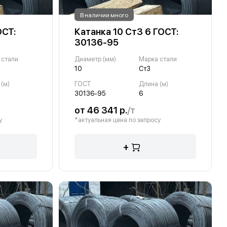
В наличии много
ОСТ:
Катанка 10 Ст3 6 ГОСТ:
30136-95
 стали
Диаметр (мм)
Марка стали
10
Ст3
(м)
ГОСТ
Длина (м)
30136-95
6
от 46 341 р.
/т
у
*актуальная цена по запросу
+