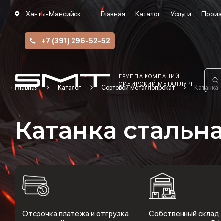
Ханты-Мансийск
Главная
Каталог
Услуги
Произ
+7 (391) 296-52-52
ГРУППА КОМПАНИЙ
СИБИРСКИЙ МЕТАЛЛУРГ
Главная
Каталог
Сортовой металлопрокат
Катанка
Катанка стальн
Отсрочка платежа и отгрузка
Собственный склад 