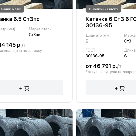
аличии мало
В наличии много
анка 6.5 Ст3пс
Катанка 6 Ст3 6 Г
30136-95
етр (мм)
Марка стали
Ст3пс
Диаметр (мм)
Марка
6
Ст3
44 145 р.
/т
ГОСТ
Длина 
альная цена по запросу
30136-95
6
от 46 791 р.
/т
*актуальная цена по запрос
+
+