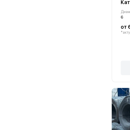
Кат
Диам
6
от 
*акту