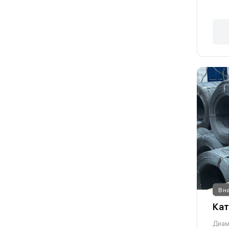
В н
Кат
Диам