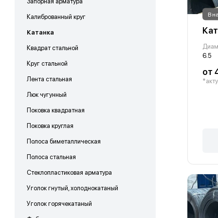
Запорная арматура
В н
Калиброванный круг
Кат
Катанка
Диам
Квадрат стальной
6.5
Круг стальной
от 
Лента стальная
*акту
Люк чугунный
Поковка квадратная
Поковка круглая
Полоса биметаллическая
Полоса стальная
Стеклопластиковая арматура
Уголок гнутый, холоднокатаный
Уголок горячекатаный