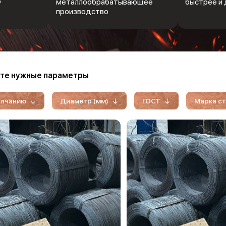
Ф
металлообрабатывающее
быстрее и 
производство
те нужные параметры
олчанию
Диаметр (мм)
ГОСТ
Марка с