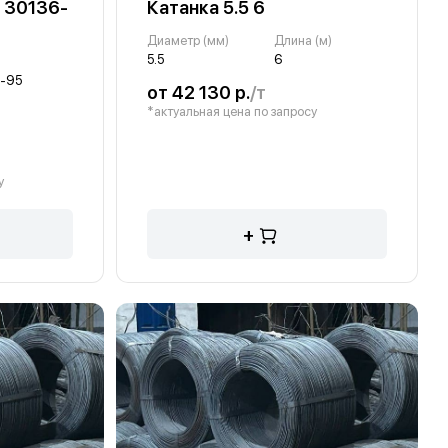
: 30136-
Катанка 5.5 6
Диаметр (мм)
Длина (м)
5.5
6
-95
от 42 130 р.
/т
*актуальная цена по запросу
у
+