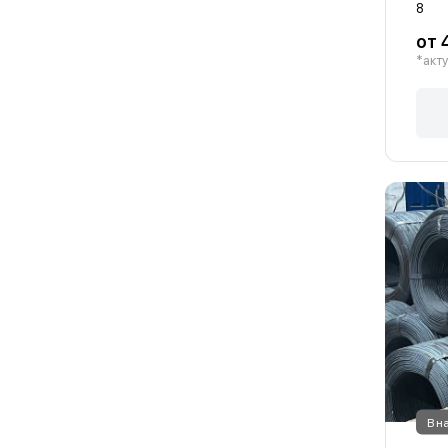
8
от 
*акту
В н