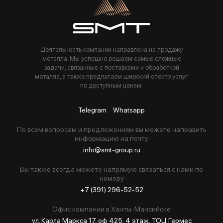
Деятельность компании направлена на продажу
металла. Мы успешно решаем самые сложные
задачи, связанные с поставками и обработкой
металла, а также предлагаем широкий спектр услуг
по доступным ценам.
Telegram
Whatsapp
По всем вопросам и предложениям вы можете направить
информацию на почту
info@smt-group.ru
Вы также всегда можете напрямую связаться с нами по
номеру
+7 (391) 296-52-52
Офис компании в Ханты-Мансийске
ул. Карла Маркса 17, оф 425, 4 этаж, ТОЦ Гермес