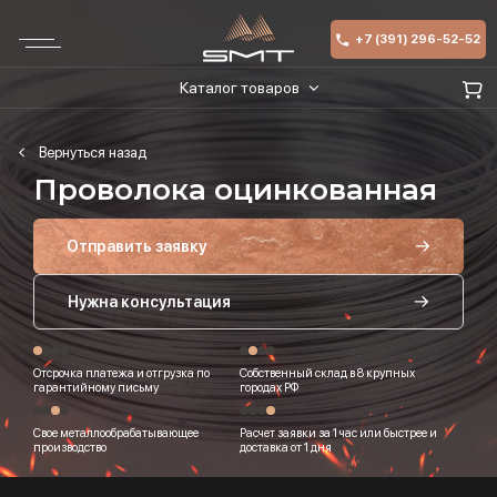
+7 (391) 296-52-52
Каталог товаров
Проволока оцинкованная
Отправить заявку
Нужна консультация
Отсрочка платежа и отгрузка по
Собственный склад в 8 крупных
гарантийному письму
городах РФ
Свое металлообрабатывающее
Расчет заявки за 1 час или быстрее и
производство
доставка от 1 дня