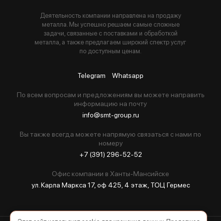
Деятельность компании направлена на продажу
металла. Мы успешно решаем самые сложные
задачи, связанные с поставками и обработкой
металла, а также предлагаем широкий спектр услуг
по доступным ценам.
Telegram
Whatsapp
По всем вопросам и предложениям вы можете направить
информацию на почту
info@smt-group.ru
Вы также всегда можете напрямую связаться с нами по
номеру
+7 (391) 296-52-52
Офис компании в Ханты-Мансийске
ул. Карла Маркса 17, оф 425, 4 этаж, ТОЦ Гермес