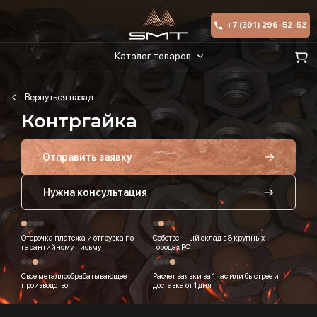
+7 (391) 296-52-52
Каталог товаров
Контргайка
Отправить заявку
Нужна консультация
Отсрочка платежа и отгрузка по
Собственный склад в 8 крупных
гарантийному письму
городах РФ
Свое металлообрабатывающее
Расчет заявки за 1 час или быстрее и
производство
доставка от 1 дня