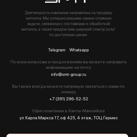
Деятельность компании направлена на продажу
металла. Мы успешно решаем самые сложные
задачи, связанные с поставками и обработкой
металла, а также предлагаем широкий спектр услуг
по доступным ценам.
Telegram
Whatsapp
По всем вопросам и предложениям вы можете направить
информацию на почту
info@smt-group.ru
Вы также всегда можете напрямую связаться с нами по
номеру
+7 (391) 296-52-52
Офис компании в Ханты-Мансийске
ул. Карла Маркса 17, оф 425, 4 этаж, ТОЦ Гермес