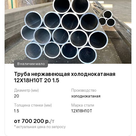
В наличии мало
Труба нержавеющая холоднокатаная
12Х18Н10Т 20 1.5
Диаметр (мм)
Производство
20
холоднокатаная
Толщина стенки (мм)
Марка стали
1.5
12Х18Н10Т
от 700 200 р.
/т
*актуальная цена по запросу