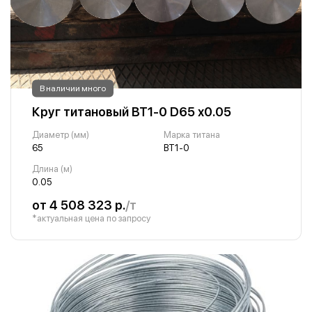
В наличии много
Круг титановый ВТ1-0 D65 х0.05
Диаметр (мм)
Марка титана
65
ВТ1-0
Длина (м)
0.05
от 4 508 323 р.
/т
*актуальная цена по запросу