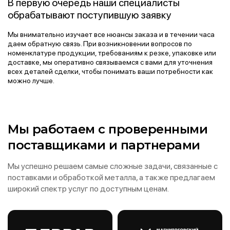
В первую очередь наши специалисты
обрабатывают поступившую заявку
Мы внимательно изучает все нюансы заказа и в течении часа
Для нас крайне важно услышать и понять клиента на первых
Мы ответственно подходим к этапу отгрузки и поэтому
даем обратную связь. При возникновении вопросов по
этапах работы, благодаря чему мы можем сформировать
гарантируем, что весь товар будет должным образом
Мы имеем собственный цех по переделке металла и
Мы заботимся о том, чтобы доставка заказа была максимально
номенклатуре продукции, требованиям к резке, упаковке или
более комплексное видение его потребностей и предложить
упакован и готов к транспортировке. По требованию заказчика
металлообрабатывающее производство. Вся продукция
эффективной. Нашим клиентам мы предлагаем услугу
доставке, мы оперативно связываемся с вами для уточнения
оптимальный вариант, что в будущем избавит обе стороны от
мы производим сложную упаковку и комплектацию. Мы
изготавливается на современном оборудовании и на каждом
мультимодальной логистики - доставка всеми видами
всех деталей сделки, чтобы понимать ваши потребности как
непредвиденных последствий.
доставляем готовую продукцию прямо к вашему объекту в
этапе тщательно контролируется отделом качества. Также мы
транспорта для минимизации времени и избежания
можно лучше.
указанные сроки.
высылаем фото- и видеоотчеты, чтобы подтвердить
возможных задержки. Для удобства клиентом при доставке
стандарты качества нашей продукции.
мы предоставляем безвозвратные контейнеры.
Мы работаем с проверенными
поставщиками и партнерами
Мы успешно решаем самые сложные задачи, связанные с
поставками и обработкой металла, а также предлагаем
широкий спектр услуг по доступным ценам.