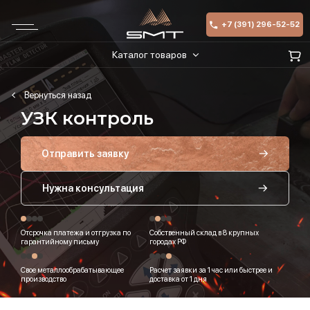
+7 (391) 296-52-52
Каталог товаров
УЗК контроль
Отправить заявку
Нужна консультация
Отсрочка платежа и отгрузка по
Собственный склад в 8 крупных
гарантийному письму
городах РФ
Свое металлообрабатывающее
Расчет заявки за 1 час или быстрее и
производство
доставка от 1 дня