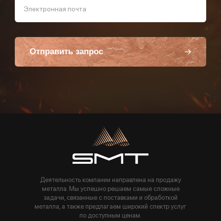
Электронная почта
Отправить запрос
Пользуясь данной формой вы соглашаетесь с политикой компании
Деятельность компании направлена на продажу
металла. Мы успешно решаем самые сложные
задачи, связанные с поставками и обработкой
металла, а также предлагаем широкий спектр услуг
по доступным ценам.