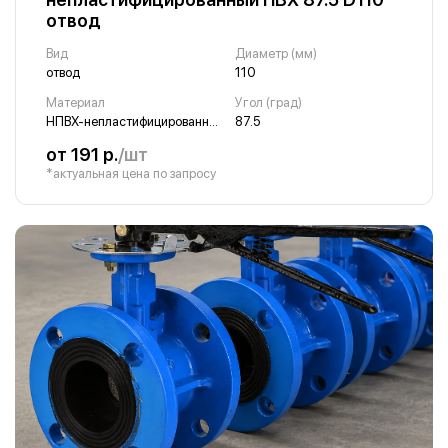
отвод
Вид
Диаметр (мм)
отвод
110
Материал
Угол (град)
НПВХ-непластифицированный ПВХ
87.5
от 191 р.
/шт
*актуальная цена по запросу