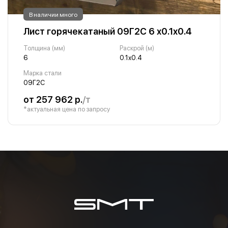
В наличии много
Лист горячекатаный 09Г2С 6 х0.1х0.4
Толщина (мм)
Раскрой (м)
6
0.1х0.4
Марка стали
09Г2С
от 257 962 р.
/т
*актуальная цена по запросу