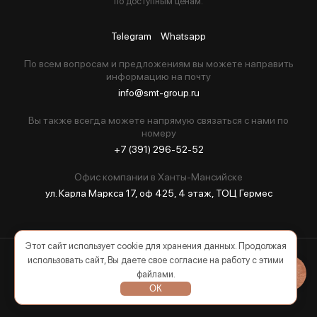
по доступным ценам.
Telegram
Whatsapp
По всем вопросам и предложениям вы можете направить
информацию на почту
info@smt-group.ru
Вы также всегда можете напрямую связаться с нами по
номеру
+7 (391) 296-52-52
Офис компании в Ханты-Мансийске
ул. Карла Маркса 17, оф 425, 4 этаж, ТОЦ Гермес
Этот сайт использует cookie для хранения данных. Продолжая
использовать сайт, Вы даете свое согласие на работу с этими
2026 © Все права защищены
файлами.
ОК