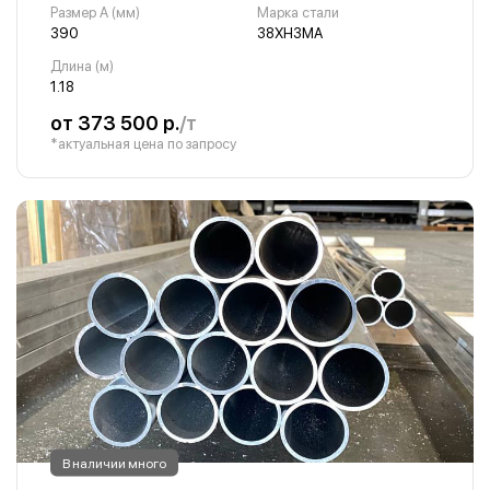
Размер A (мм)
Марка стали
390
38ХН3МА
Длина (м)
1.18
от 373 500 р.
/т
*актуальная цена по запросу
В наличии много