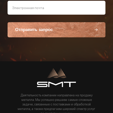
Электронная почта
Отправить запрос
Пользуясь данной формой вы соглашаетесь с политикой компании
Деятельность компании направлена на продажу
металла. Мы успешно решаем самые сложные
задачи, связанные с поставками и обработкой
металла, а также предлагаем широкий спектр услуг