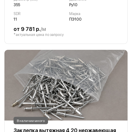
355
Ру10
SDR
Марка
11
ПЭ100
от 9 781 р.
/м
*актуальная цена по запросу
В наличии много
Заклепка вытяжная 4 20 нержавеющая