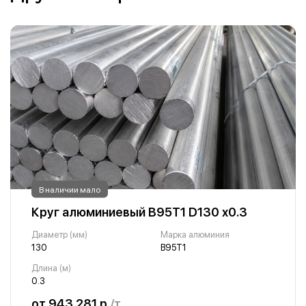
В наличии мало
Круг алюминиевый В95Т1 D130 х0.3
Диаметр (мм)
Марка алюминия
130
В95Т1
Длина (м)
0.3
от 943 281 р.
/т