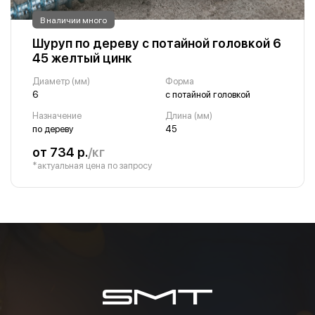
В наличии много
Шуруп по дереву с потайной головкой 6
45 желтый цинк
Диаметр (мм)
Форма
6
с потайной головкой
Назначение
Длина (мм)
по дереву
45
от 734 р.
/кг
*актуальная цена по запросу