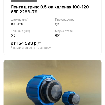
Лента штрипс 0.5 х/к каленая 100-120
65Г 2283-79
Ширина (мм)
Производство
100-120
х/к
Толщина (мм)
Марка стали
0.5
65Г
от 154 593 р.
/т
*актуальная цена по запросу