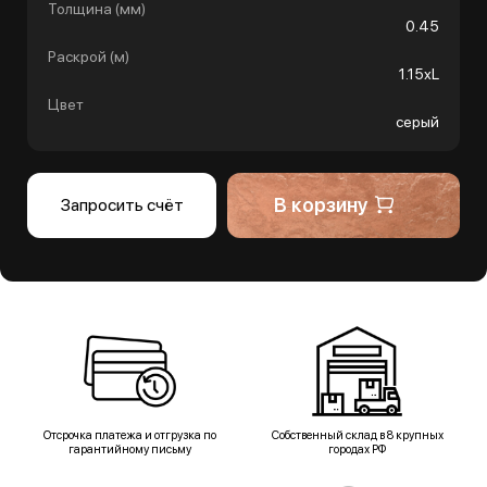
Толщина (мм)
0.45
Раскрой (м)
1.15хL
Цвет
серый
В корзину
Запросить счёт
Отсрочка платежа и отгрузка по
Собственный склад в 8 крупных
гарантийному письму
городах РФ