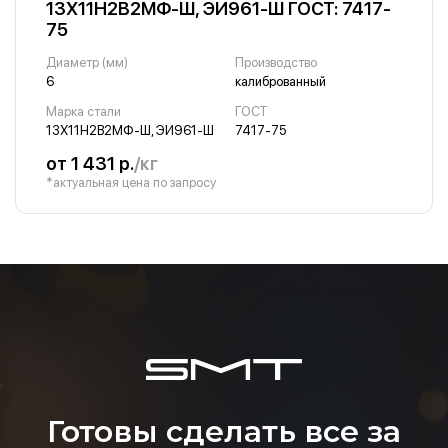
13Х11Н2В2МФ-Ш, ЭИ961-Ш ГОСТ: 7417-
75
Диаметр (мм)
Производство
6
калиброванный
Марка стали
ГОСТ
13Х11Н2В2МФ-Ш, ЭИ961-Ш
7417-75
от 1 431 р.
/кг
*актуальная цена по запросу
Готовы сделать все за