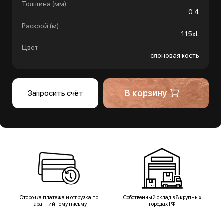
Толщина (мм)
0.4
Раскрой (м)
1.15хL
Цвет
слоновая кость
В корзину
Запросить счёт
Отсрочка платежа и отгрузка по
Собственный склад в 8 крупных
гарантийному письму
городах РФ