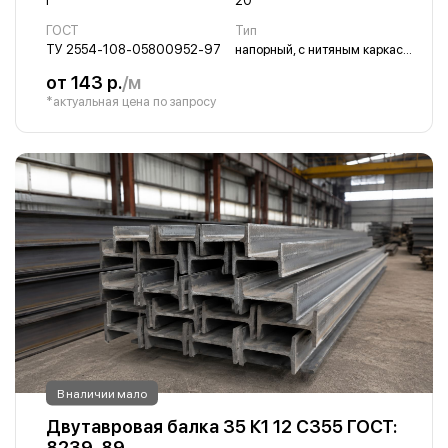
Г
20
ГОСТ
Тип
ТУ 2554-108-05800952-97
напорный, с нитяным каркасом, длиномерный
от 143 р.
/м
*актуальная цена по запросу
В наличии мало
Двутавровая балка 35 К1 12 С355 ГОСТ:
8239-89