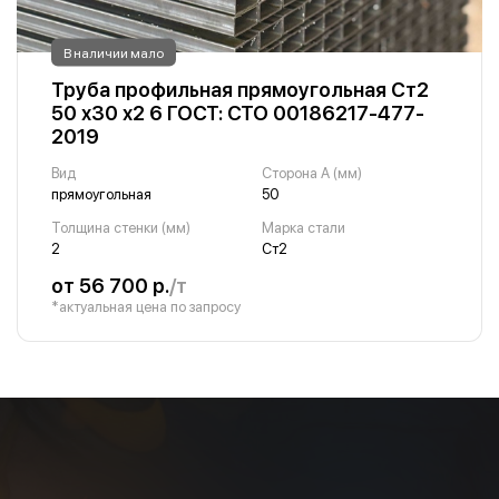
В наличии мало
Труба профильная прямоугольная Ст2
50 х30 х2 6 ГОСТ: СТО 00186217-477-
2019
Вид
Сторона A (мм)
прямоугольная
50
Толщина стенки (мм)
Марка стали
2
Ст2
от 56 700 р.
/т
*актуальная цена по запросу