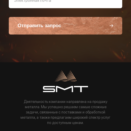
Электронная почта
Отправить запрос
Пользуясь данной формой вы соглашаетесь с политикой компании
Деятельность компании направлена на продажу
металла. Мы успешно решаем самые сложные
задачи, связанные с поставками и обработкой
металла, а также предлагаем широкий спектр услуг
по доступным ценам.