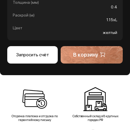
Толщина (мм)
0.4
Раскрой (м)
1.15хL
Цвет
желтый
В корзину
Запросить счёт
Отсрочка платежа и отгрузка по
Собственный склад в 8 крупных
гарантийному письму
городах РФ