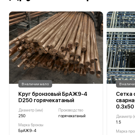
В наличии мало
В наличи
Круг бронзовый БрАЖ9-4
Сетка 
D250 горячекатаный
сварна
0.3х50
Диаметр (мм)
Производство
250
горячекатаный
Диаметр (
1.5
Марка бронзы
БрАЖ9-4
Марка про