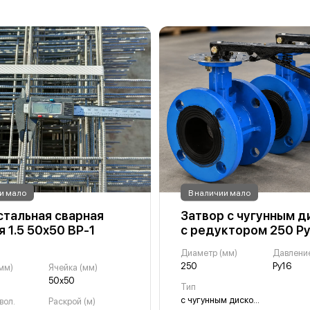
и мало
В наличии мало
стальная сварная
Затвор с чугунным д
я 1.5 50х50 ВР-1
с редуктором 250 Р
Диаметр (мм)
Давлени
250
Ру16
мм)
Ячейка (мм)
50х50
Тип
с чугунным диском, с редуктором
вол.
Раскрой (м)