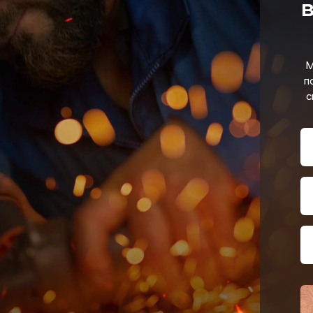
в
М
п
с