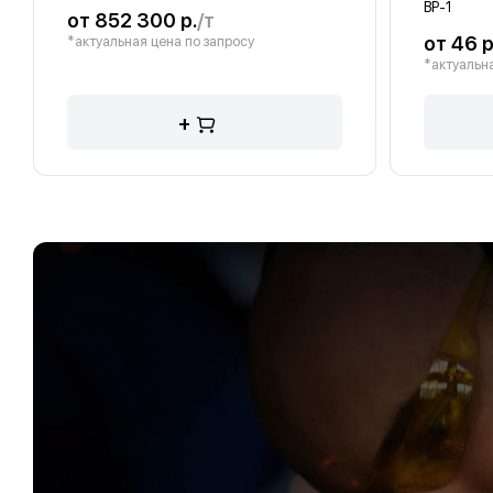
ВР-1
от 852 300 р.
/т
от 46 р
*актуальная цена по запросу
*актуальна
+