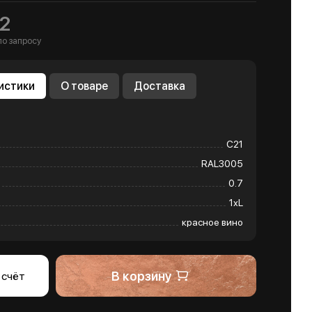
2
по запросу
истики
О товаре
Доставка
С21
RAL3005
0.7
1хL
красное вино
В корзину
 счёт