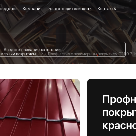
водство
Компания
Благотворительность
Контакты
лимерным покрытием
Профнастил с полимерным покрытием С21 0.7 1
Профн
покрыт
красн