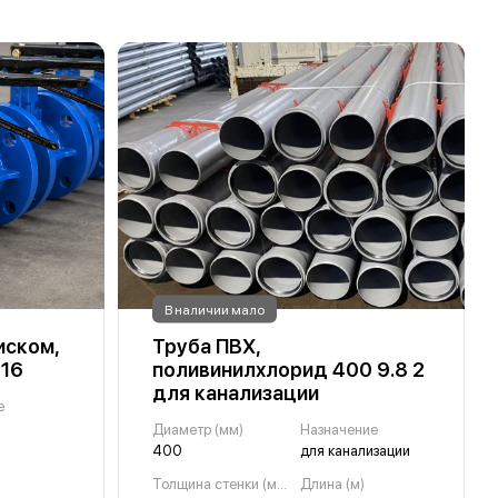
В наличии мало
иском,
Труба ПВХ,
у16
поливинилхлорид 400 9.8 2
для канализации
е
Диаметр (мм)
Назначение
400
для канализации
Толщина стенки (мм)
Длина (м)