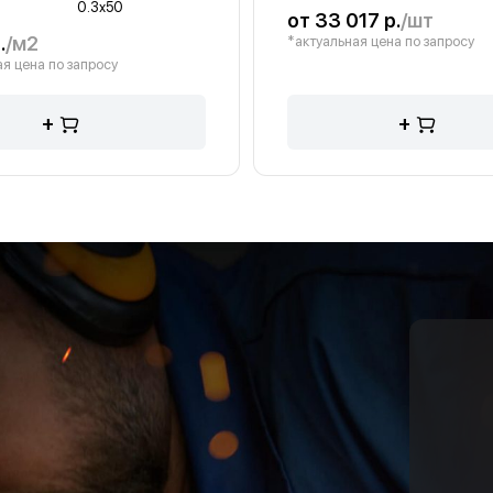
0.3х50
от 33 017 р.
/шт
.
/м2
*актуальная цена по запросу
я цена по запросу
+
+