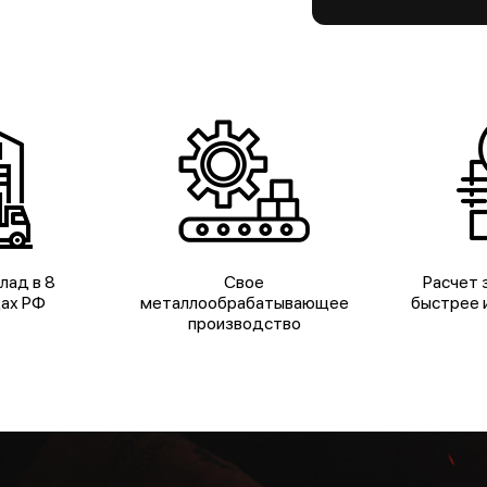
лад в 8
Свое
Расчет з
дах РФ
металлообрабатывающее
быстрее и
производство