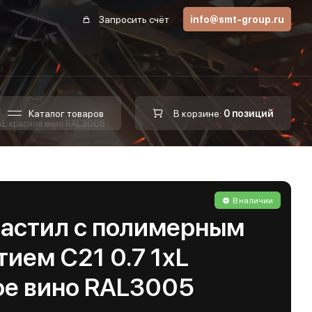
Запросить счёт
info@smt-group.ru
Каталог товаров
В корзине:
0 позиций
хL красное вино RAL3005
В наличии
астил с полимерным
ием С21 0.7 1хL
ое вино RAL3005