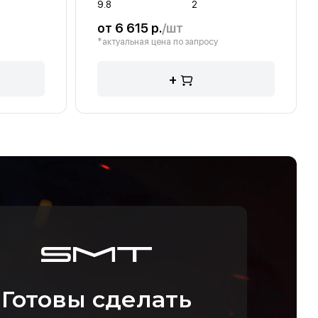
9.8
2
от 6 615 р.
/шт
*актуальная цена по запросу
+
Готовы сделать