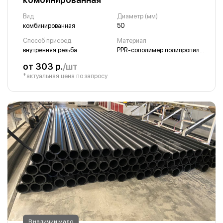
Вид
Диаметр (мм)
комбинированная
50
Способ присоед.
Материал
внутренняя резьба
PPR-сополимер полипропилена
от 303 р.
/шт
*актуальная цена по запросу
В наличии мало