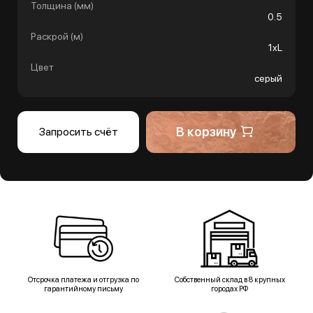
Толщина (мм)
0.5
Раскрой (м)
1хL
Цвет
серый
В корзину
Запросить счёт
Отсрочка платежа и отгрузка по
Собственный склад в 8 крупных
гарантийному письму
городах РФ