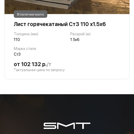
В наличии мало
Лист горячекатаный Ст3 110 х1.5х6
Толщина (мм)
Раскрой (м)
110
1.5х6
Марка стали
Ст3
от 102 132 р.
/т
*актуальная цена по запросу