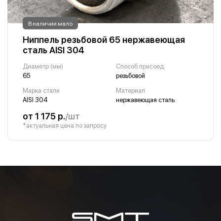
В наличии мало
Ниппель резьбовой 65 нержавеющая
сталь AISI 304
Диаметр (мм)
Способ присоед.
65
резьбовой
Марка стали
Материал
AISI 304
нержавеющая сталь
от 1 175 р.
/шт
*актуальная цена по запросу