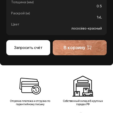
Толщина (мм)
0.5
Раскрой (м)
1хL
Цвет
лососёво-красный
В корзину
Запросить счёт
Отсрочка платежа и отгрузка по
Собственный склад в 8 крупных
гарантийному письму
городах РФ