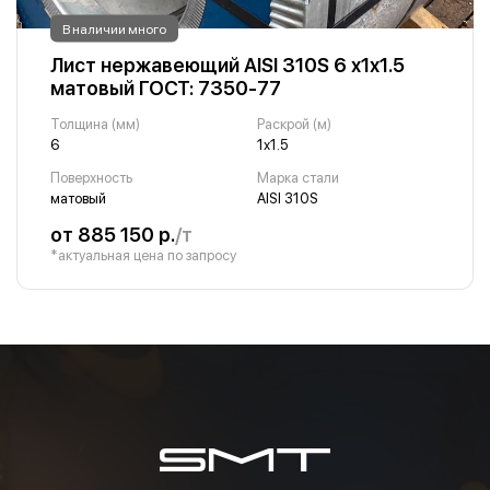
В наличии много
Лист нержавеющий AISI 310S 6 х1х1.5
матовый ГОСТ: 7350-77
Толщина (мм)
Раскрой (м)
6
1х1.5
Поверхность
Марка стали
матовый
AISI 310S
от 885 150 р.
/т
*актуальная цена по запросу