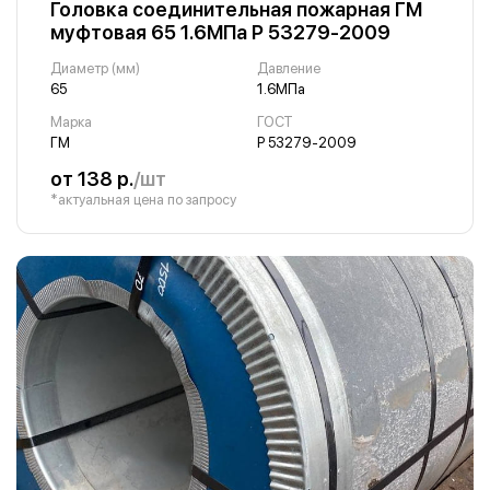
Головка соединительная пожарная ГМ
муфтовая 65 1.6МПа Р 53279-2009
Диаметр (мм)
Давление
65
1.6МПа
Марка
ГОСТ
ГМ
Р 53279-2009
от 138 р.
/шт
*актуальная цена по запросу