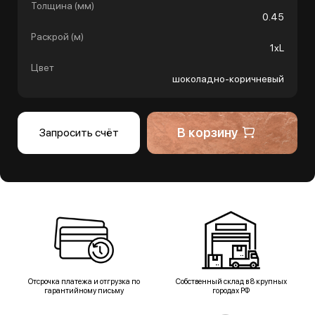
Толщина (мм)
0.45
Раскрой (м)
1хL
Цвет
шоколадно-коричневый
В корзину
Запросить счёт
Отсрочка платежа и отгрузка по
Собственный склад в 8 крупных
гарантийному письму
городах РФ