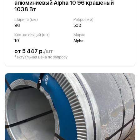
алюминиевый Alpha 10 96 крашеный
1038 Вт
Ширина (мм)
Ребро (мм)
96
500
Кол-во секций (шт)
Марка
10
Alpha
от 5 447 р.
/шт
*актуальная цена по запросу