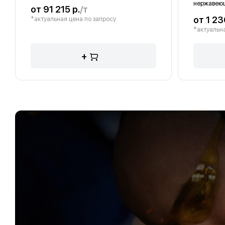
нержавею
от 91 215 р.
/т
от 1 23
*актуальная цена по запросу
*актуальна
+