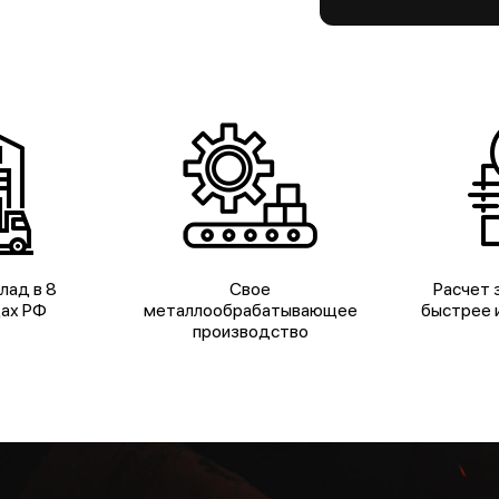
лад в 8
Свое
Расчет з
дах РФ
металлообрабатывающее
быстрее и
производство