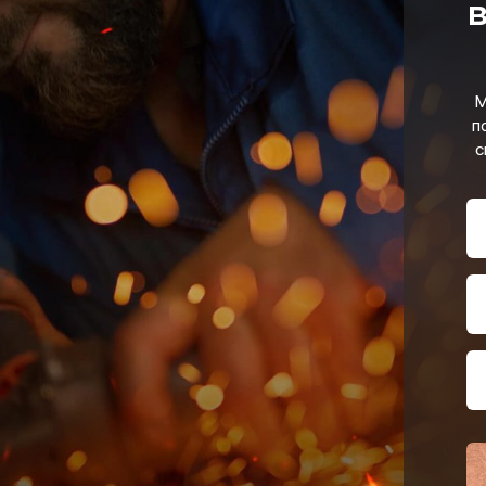
в
М
п
с