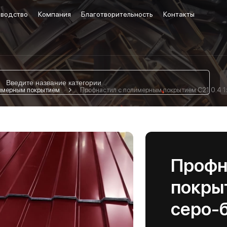
водство
Компания
Благотворительность
Контакты
лимерным покрытием
Профнастил с полимерным покрытием С21 0.4 
Профн
покрыт
серо-