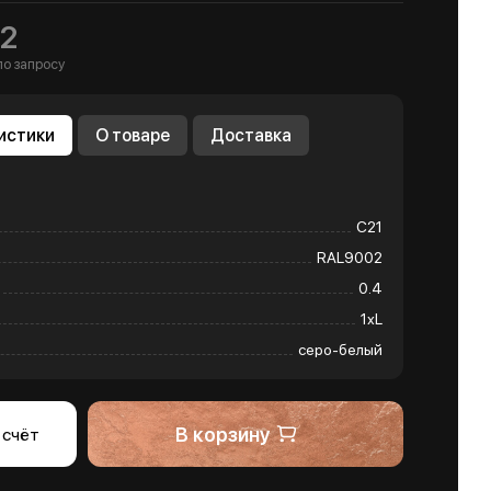
2
по запросу
истики
О товаре
Доставка
С21
RAL9002
0.4
1хL
серо-белый
В корзину
 счёт