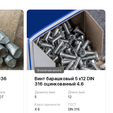
В наличии много
D36
Винт барашковый 5 х12 DIN
316 оцинкованный 4.6
тали
Диаметр (мм)
Длина (мм)
0Т
5
12
Класс прочности
ГОСТ
4.6
DIN 316