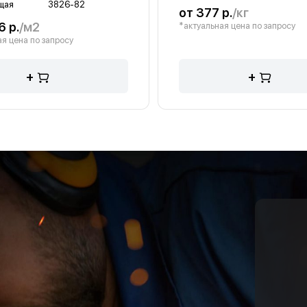
щая
3826-82
от 377 р.
/кг
6 р.
/м2
*актуальная цена по запросу
я цена по запросу
+
+