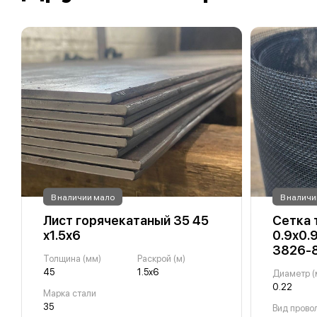
В наличии мало
В наличи
Лист горячекатаный 35 45
Сетка 
х1.5х6
0.9х0.
3826-
Толщина (мм)
Раскрой (м)
45
1.5х6
Диаметр (
0.22
Марка стали
35
Вид прово