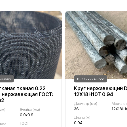
и мало
В наличии много
тканая тканая 0.22
Круг нержавеющий 
9 нержавеющая ГОСТ:
12Х18Н10Т 0.94
82
Диаметр (мм)
Марка с
36
12Х18Н1
мм)
Ячейка (мм)
0.9х0.9
Длина (м)
0.94
локи
ГОСТ