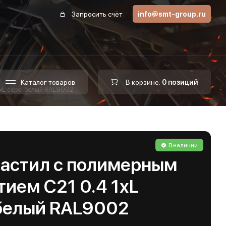
Запросить счёт
info@smt-group.ru
Каталог товаров
В корзине:
0 позиций
1хL серо-белый RAL9002
В наличии
астил с полимерным
ием С21 0.4 1хL
белый RAL9002