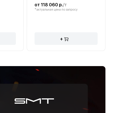
от 118 060 р.
/т
*актуальная цена по запросу
+