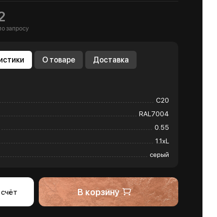
2
по запросу
истики
О товаре
Доставка
С20
RAL7004
0.55
1.1хL
серый
В корзину
 счёт