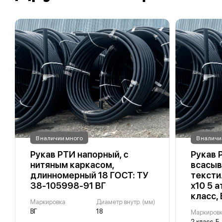
В наличии много
В наличи
Рукав РТИ напорный, с
Рукав 
нитяным каркасом,
всасыв
длинномерный 18 ГОСТ: ТУ
тексти
38-105998-91 ВГ
х10 5 
класс, 
Маркировка
Диаметр внутр. (мм)
ВГ
18
Маркиров
2 класс, Б