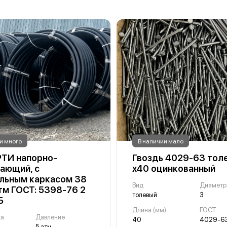
и много
В наличии мало
РТИ напорно-
Гвоздь 4029-63 тол
ающий, с
х40 оцинкованный
льным каркасом 38
Вид
Диаметр
атм ГОСТ: 5398-76 2
толевый
3
Б
Длина (мм)
ГОСТ
ка
Давление
40
4029-6
5 атм