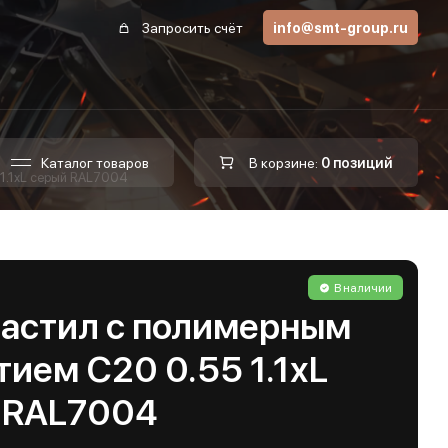
Запросить счёт
info@smt-group.ru
Каталог товаров
В корзине:
0 позиций
1.1хL серый RAL7004
В наличии
астил с полимерным
ием С20 0.55 1.1хL
 RAL7004