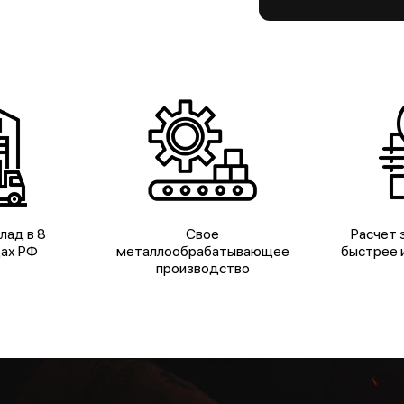
лад в 8
Свое
Расчет з
дах РФ
металлообрабатывающее
быстрее и
производство