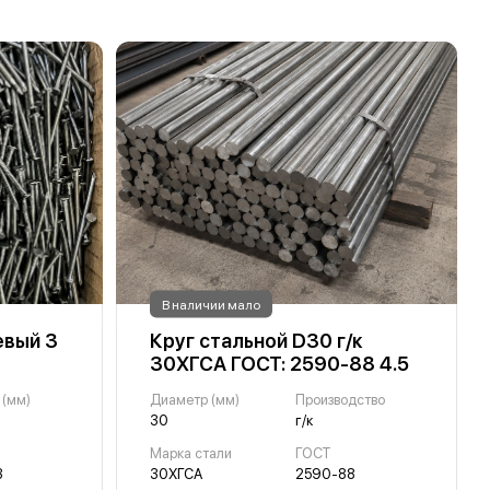
В наличии мало
евый 3
Круг стальной D30 г/к
30ХГСА ГОСТ: 2590-88 4.5
 (мм)
Диаметр (мм)
Производство
30
г/к
Марка стали
ГОСТ
3
30ХГСА
2590-88