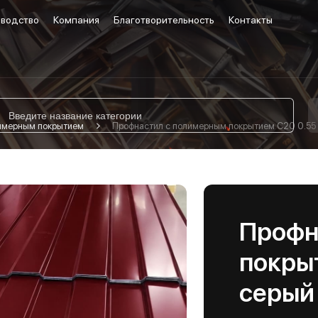
водство
Компания
Благотворительность
Контакты
лимерным покрытием
Профнастил с полимерным покрытием С20 0.55 
Профн
покрыт
серый