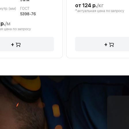
от 124 р.
/кг
утр. (мм)
ГОСТ
*актуальная цена по запросу
5398-76
р.
/м
я цена по запросу
+
+