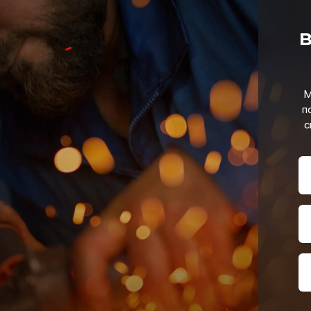
в
М
п
с