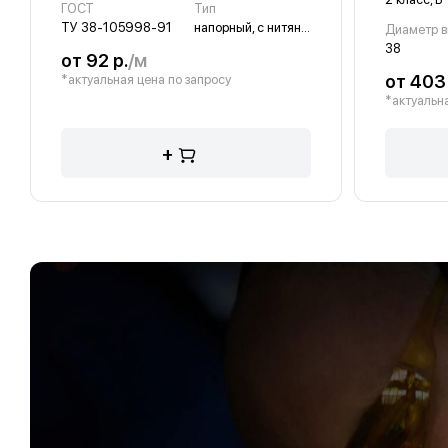
ГОСТ
Тип
ТУ 38-105998-91
напорный, с нитяным каркасом, длинномерный
Диаметр вн
38
от 92 р.
/м
от 403 
*актуальная цена по запросу
*актуальна
+