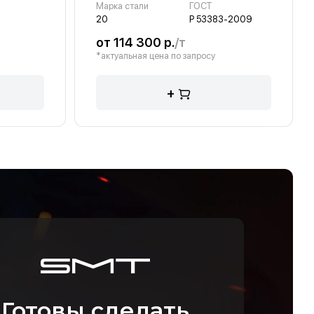
Марка стали
ГОСТ
20
Р 53383-2009
от 114 300 р.
/т
*актуальная цена по запросу
+
Готовы сделать