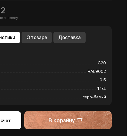
м2
по запросу
истики
О товаре
Доставка
С20
RAL9002
0.5
1.1хL
серо-белый
В корзину
 счёт