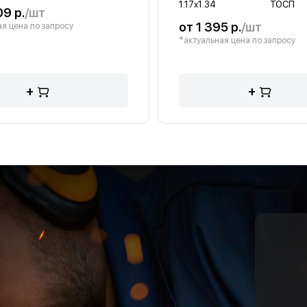
1.17х1.34
ТОСП
09 р.
/шт
от 1 395 р.
/шт
я цена по запросу
*актуальная цена по запросу
+
+