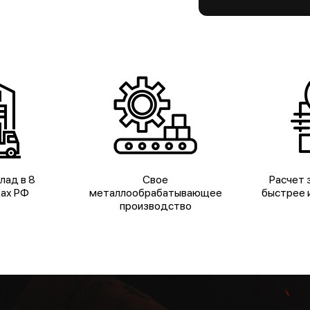
лад в 8
Свое
Расчет з
дах РФ
металлообрабатывающее
быстрее и
производство