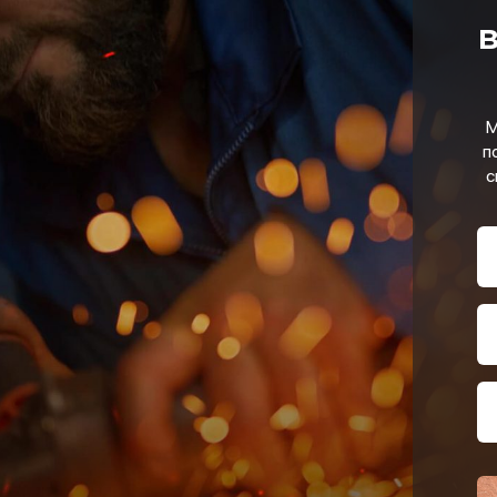
в
М
п
с