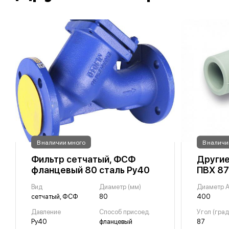
В наличии много
В наличи
Фильтр сетчатый, ФСФ
Другие
фланцевый 80 сталь Ру40
ПВХ 87
Вид
Диаметр (мм)
Диаметр A
сетчатый, ФСФ
80
400
Давление
Способ присоед.
Угол (град
Ру40
фланцевый
87