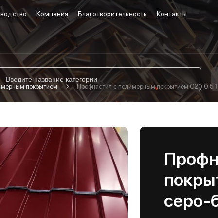
водство
Компания
Благотворительность
Контакты
лимерным покрытием
Профнастил с полимерным покрытием С20 0.5 1
Профн
покрыт
серо-