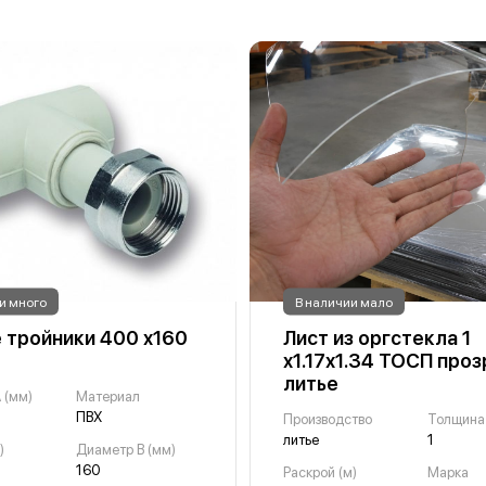
и много
В наличии мало
 тройники 400 х160
Лист из оргстекла 1
х1.17х1.34 ТОСП про
литье
 (мм)
Материал
ПВХ
Производство
Толщина
литье
1
)
Диаметр B (мм)
160
Раскрой (м)
Марка