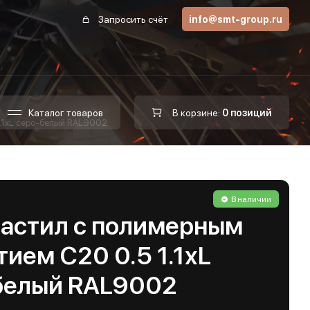
Запросить счёт
info@smt-group.ru
Каталог товаров
В корзине:
0 позиций
.1хL серо-белый RAL9002
В наличии
астил с полимерным
ием С20 0.5 1.1хL
белый RAL9002