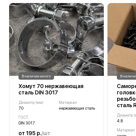
В наличии много
В наличи
Хомут 70 нержавеющая
Саморе
сталь DIN 3017
головк
резьбо
Диаметр (мм)
Материал
сталь 
70
нержавеющая сталь
Диаметр (
ГОСТ
4.8
DIN 3017
Материал
от 195 р.
/шт
сталь