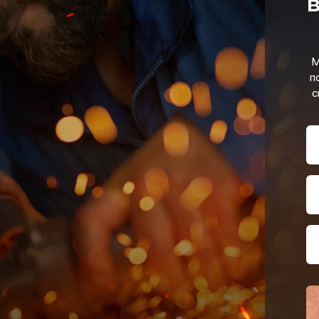
в
М
п
с