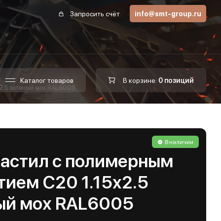
Запросить счёт
info@smt-group.ru
Каталог товаров
В корзине:
0 позиций
2.5 зеленый мох RAL6005
В наличии
астил с полимерным
тием С20 1.15х2.5
ый мох RAL6005