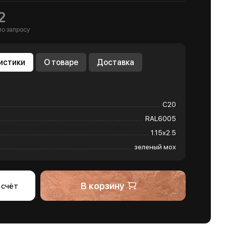
2
по запросу
истики
О товаре
Доставка
С20
RAL6005
1.15х2.5
зеленый мох
В корзину
 счёт