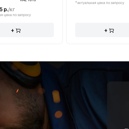
*актуальная цена по запросу
5 р.
/кг
я цена по запросу
+
+