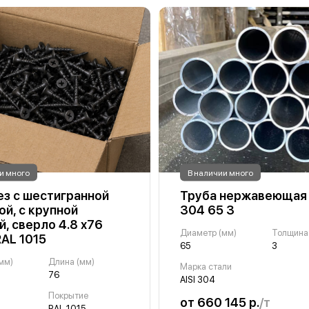
и много
В наличии много
з с шестигранной
Труба нержавеющая 
ой, с крупной
304 65 3
й, сверло 4.8 х76
Диаметр (мм)
RAL 1015
65
3
мм)
Длина (мм)
Марка стали
76
AISI 304
Покрытие
от 660 145 р.
/т
RAL 1015