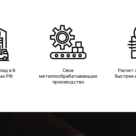
лад в 8
Свое
Расчет з
дах РФ
металлообрабатывающее
быстрее и
производство