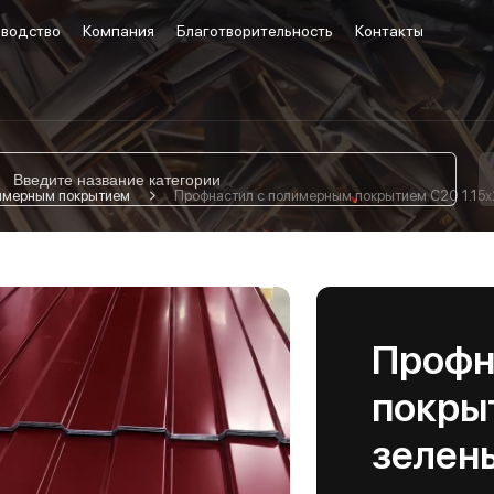
водство
Компания
Благотворительность
Контакты
лимерным покрытием
Профнастил с полимерным покрытием С20 1.15х
Профн
покры
зелен