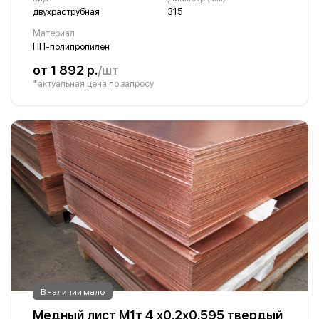
двухраструбная
315
Материал
ПП-полипропилен
от 1 892 р.
/шт
*актуальная цена по запросу
В наличии мало
Медный лист М1т 4 х0.2х0.595 твердый