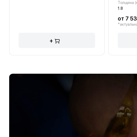
Толщина (
1.8
от 7 53
*актуальна
+