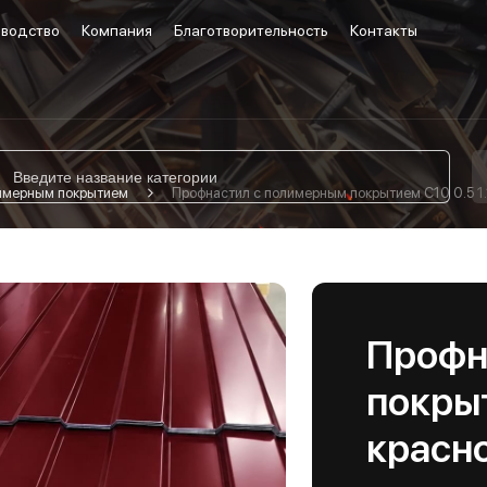
водство
Компания
Благотворительность
Контакты
лимерным покрытием
Профнастил с полимерным покрытием С10 0.5 1.
Профн
покрыт
красн