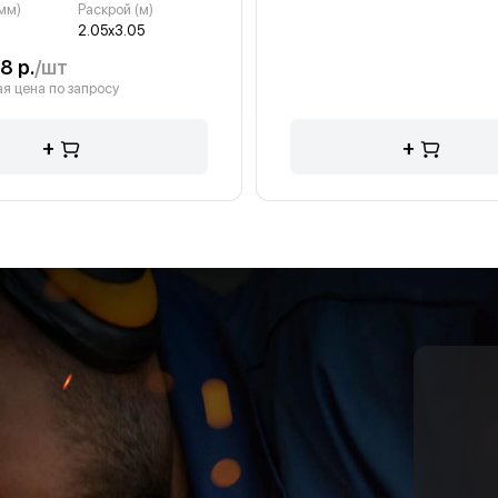
мм)
Раскрой (м)
2.05х3.05
8 р.
/шт
я цена по запросу
+
+