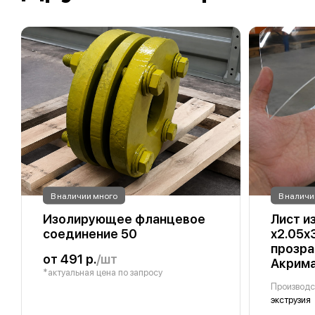
В наличии много
В наличи
Изолирующее фланцевое
Лист из
соединение 50
х2.05х
прозра
от 491 р.
/шт
Акрим
*актуальная цена по запросу
Производс
экструзия