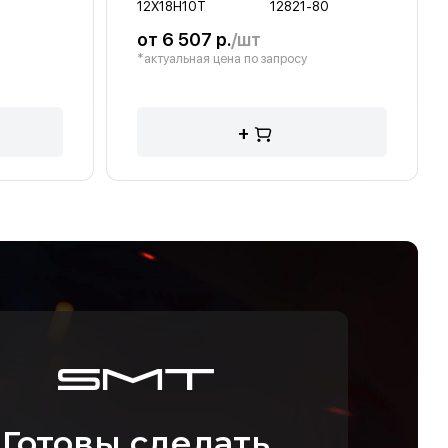
12Х18Н10Т
12821-80
от 6 507 р.
/шт
*актуальная цена по запросу
+
Готовы сделать