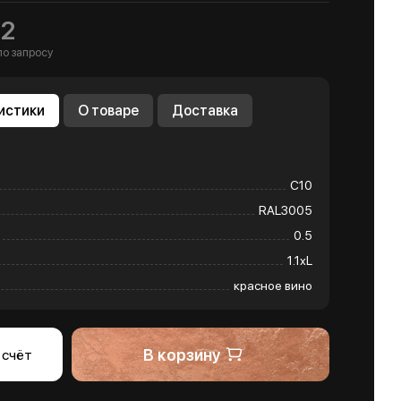
м2
по запросу
истики
О товаре
Доставка
С10
RAL3005
0.5
1.1хL
красное вино
В корзину
 счёт