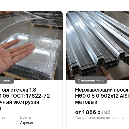
и мало
В наличии мало
 оргстекла 1.8
Нержавеющий профн
3.05 ГОСТ: 17622-72
Н60 0.5 0.902х12 AIS
чный экструзия
матовый
а
от 1 886 р.
/м2
тво
Бренд
*актуальная цена по запросу
Акрима