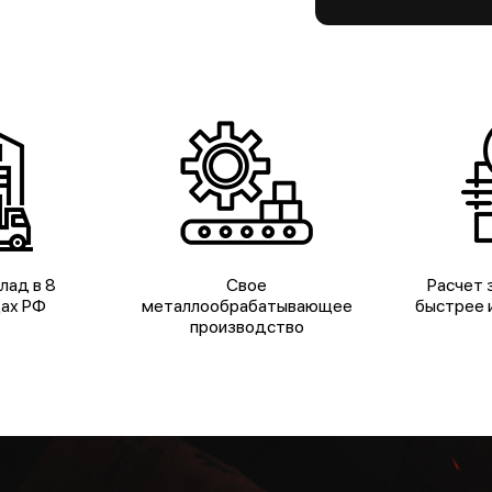
лад в 8
Свое
Расчет з
дах РФ
металлообрабатывающее
быстрее и
производство