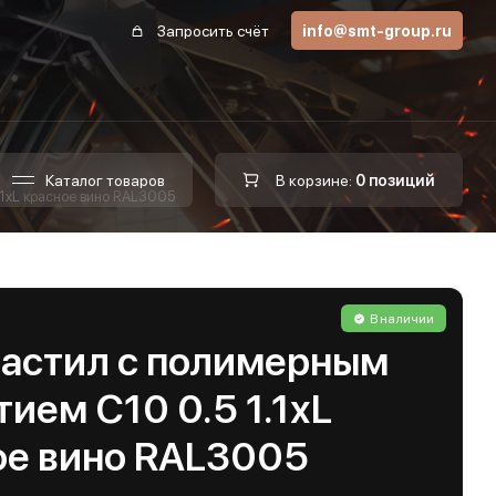
Запросить счёт
info@smt-group.ru
Каталог товаров
В корзине:
0 позиций
1хL красное вино RAL3005
В наличии
астил с полимерным
ием С10 0.5 1.1хL
ое вино RAL3005