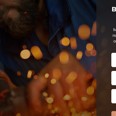
в
М
п
с