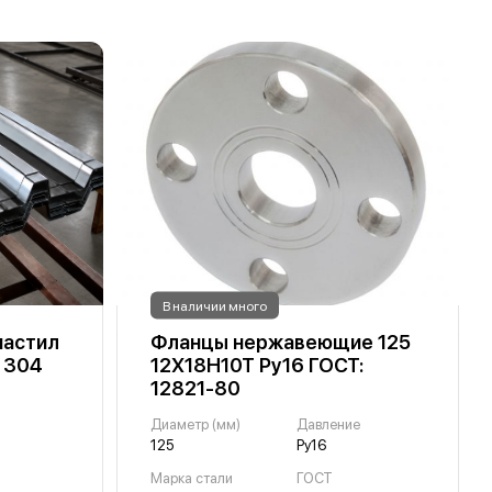
В наличии много
астил
Фланцы нержавеющие 125
I 304
12Х18Н10Т Ру16 ГОСТ:
12821-80
Диаметр (мм)
Давление
125
Ру16
Марка стали
ГОСТ