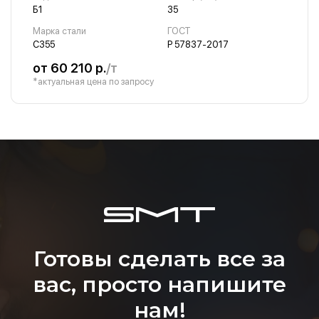
Б1
35
Марка стали
ГОСТ
С355
Р 57837-2017
от 60 210 р.
/т
*актуальная цена по запросу
Готовы сделать все за
вас, просто напишите
нам!