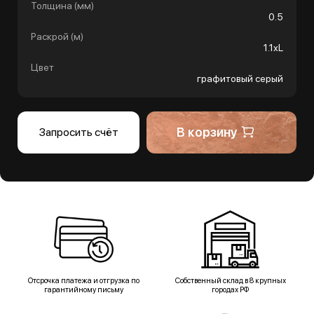
Толщина (мм)
0.5
Раскрой (м)
1.1хL
Цвет
графитовый серый
В корзину
Запросить счёт
Отсрочка платежа и отгрузка по
Собственный склад в 8 крупных
гарантийному письму
городах РФ