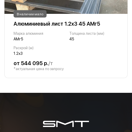
В наличии мало
Алюминиевый лист 1.2х3 45 АМг5
Марка алюминия
Толщина листа (мм)
АМг5
45
Раскрой (м)
1.2х3
от 544 095 р.
/т
*актуальная цена по запросу