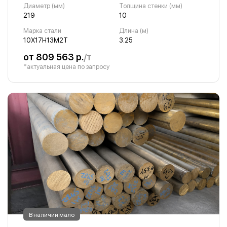
Диаметр (мм)
Толщина стенки (мм)
219
10
Марка стали
Длина (м)
10Х17Н13М2Т
3.25
от 809 563 р.
/т
*актуальная цена по запросу
В наличии мало