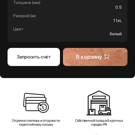
Толщина (мм)
0.5
Раскрой (м)
1.1хL
Цвет
белый
В корзину
Запросить счёт
Отсрочка платежа и отгрузка по
Собственный склад в 8 крупных
гарантийному письму
городах РФ