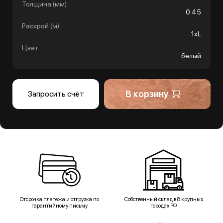
Толщина (мм)
0.45
Раскрой (м)
1хL
Цвет
белый
В корзину
Запросить счёт
Отсрочка платежа и отгрузка по
Собственный склад в 8 крупных
гарантийному письму
городах РФ