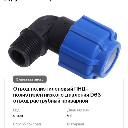
В наличии много
Отвод полиэтиленовый ПНД-
полиэтилен низкого давления D63
отвод раструбный приварной
Вид
Диаметр (мм)
отвод
63
Способ присоед.
Материал