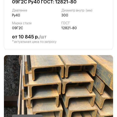
09Г2С Ру40 ГОСТ: 12821-80
Давление
Диаметр внутр. (мм)
Ру40
300
Марка стали
ГОСТ
09Г2С
12821-80
от 10 845 р.
/шт
*актуальная цена по запросу