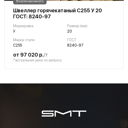
В наличии много
Швеллер горячекатаный С255 У 20
ГОСТ: 8240-97
Маркировка
Размер (мм)
У
20
Марка стали
ГОСТ
С255
8240-97
от 97 020 р.
/т
*актуальная цена по запросу