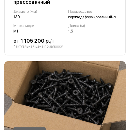
прессованный
Диаметр (мм)
Производство
130
горячедеформированный-прессованный
Марка меди
Длина (м)
М1
1.5
от 1 105 200 р.
/т
*актуальная цена по запросу