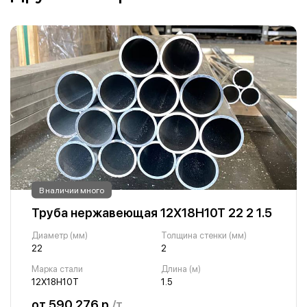
В наличии много
Труба нержавеющая 12Х18Н10Т 22 2 1.5
Диаметр (мм)
Толщина стенки (мм)
22
2
Марка стали
Длина (м)
12Х18Н10Т
1.5
от 590 276 р.
/т