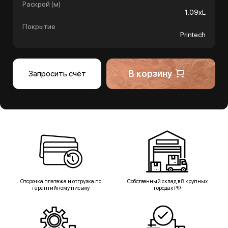
Раскрой (м)
1.09хL
Покрытие
Printech
В корзину
Запросить счёт
Отсрочка платежа и отгрузка по
Собственный склад в 8 крупных
гарантийному письму
городах РФ