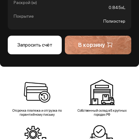
Раскрой (м)
0.845хL
Покрытие
Полиэстер
В корзину
Запросить счёт
Отсрочка платежа и отгрузка по
Собственный склад в 8 крупных
гарантийному письму
городах РФ