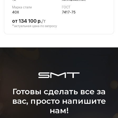
Марка стали
ГОСТ
40Х
7417-75
от 134 100 р.
/т
*актуальная цена по запросу
Готовы сделать все за
вас, просто напишите
нам!