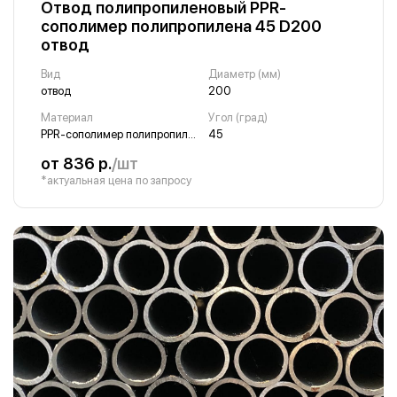
Отвод полипропиленовый PPR-
сополимер полипропилена 45 D200
отвод
Вид
Диаметр (мм)
отвод
200
Материал
Угол (град)
PPR-сополимер полипропилена
45
от 836 р.
/шт
*актуальная цена по запросу