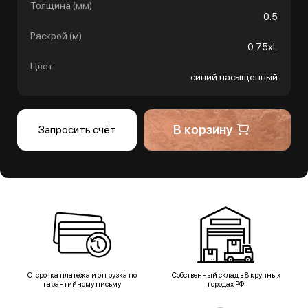
Толщина (мм)
0.5
Раскрой (м)
0.75хL
Цвет
синий насыщенный
В корзину
Запросить счёт
Отсрочка платежа и отгрузка по
Собственный склад в 8 крупных
гарантийному письму
городах РФ