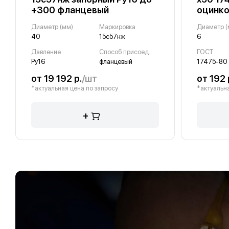
+300 фланцевый
оцинк
Диаметр (мм)
Маркировка
Диаметр (
40
15с57нж
6
Давление
Способ присоед.
ГОСТ
Ру16
фланцевый
17475-80
от 19 192 р.
/шт
от 192 
*актуальная цена по запросу
*актуальна
+