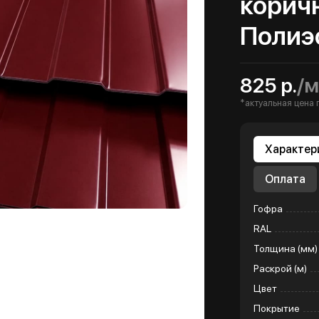
корич
Полиэ
825 р.
/м
*актуальная цена 
Характер
Оплата
Гофра
RAL
Толщина (мм)
Раскрой (м)
Цвет
Покрытие