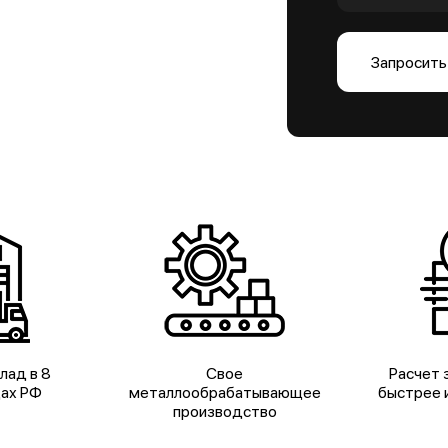
Запросить
лад в 8
Свое
Расчет з
дах РФ
металлообрабатывающее
быстрее и
производство