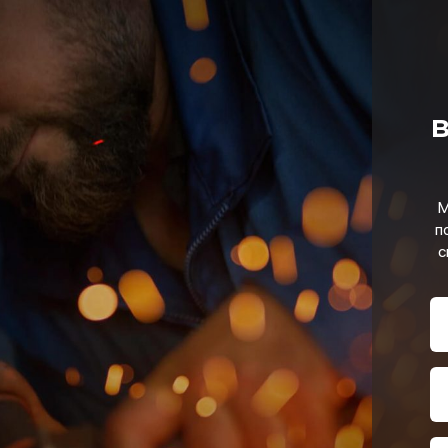
в
М
п
с