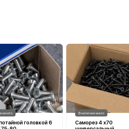
и много
В наличии мало
 потайной головкой 6
Саморез 4 х70
475-80
универсальный