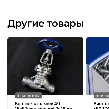
Другие товары
В наличии мало
В наличи
Вентиль стальной 40
Винт с
15с57нж запорный Ру16 до
х50 17