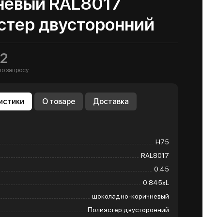
невый RAL8017
стер двусторонний
2
по запросу
истики
О товаре
Доставка
Н75
RAL8017
0.45
0.845хL
шоколадно-коричневый
Полиэстер двусторонний