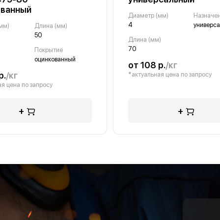
ованный
Диаметр (мм)
Назначе
4
универс
мм)
Длина (мм)
50
Длина (мм)
70
Покрытие
оцинкованный
от 108 р.
/кг
р.
/кг
*актуальная цена по запросу
я цена по запросу
+
+