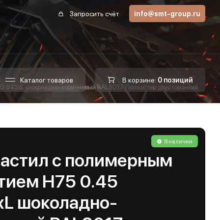
Запросить счёт
info@smt-group.ru
Каталог товаров
В корзине:
0 позиций
 0.845хL шоколадно-коричневый RAL8017 Полиэстер двусторонний
В наличии
астил с полимерным
тием Н75 0.45
хL шоколадно-