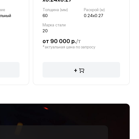
ние
Толщина (мм)
Раскрой (м)
альный
60
0.24х0.27
Марка стали
20
от 90 000 р.
/т
*актуальная цена по запросу
+