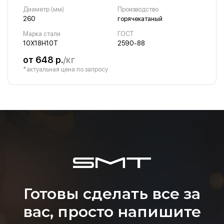
Диаметр (мм)
Производство
260
горячекатаный
Марка стали
ГОСТ
10Х18Н10Т
2590-88
от 648 р.
/кг
*актуальная цена по запросу
Готовы сделать все за
вас, просто напишите