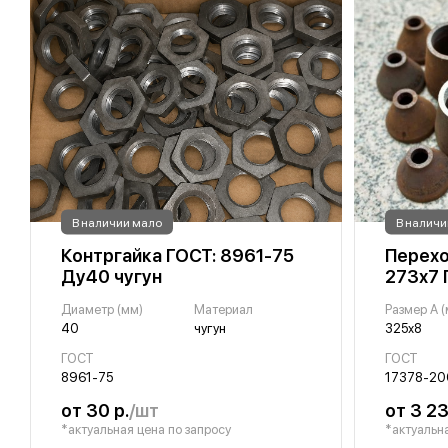
В наличии мало
В наличи
Контргайка ГОСТ: 8961-75
Перехо
Ду40 чугун
273х7 
Диаметр (мм)
Материал
Размер A 
40
чугун
325х8
ГОСТ
ГОСТ
8961-75
17378-20
от 30 р.
/шт
от 3 23
*актуальная цена по запросу
*актуальна