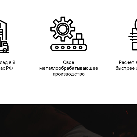
лад в 8
Свое
Расчет з
дах РФ
металлообрабатывающее
быстрее и
производство