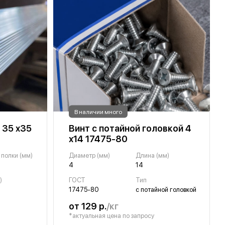
В наличии много
 35 х35
Винт с потайной головкой 4
х14 17475-80
полки (мм)
Диаметр (мм)
Длина (мм)
4
14
)
ГОСТ
Тип
17475-80
с потайной головкой
от 129 р.
/кг
*актуальная цена по запросу