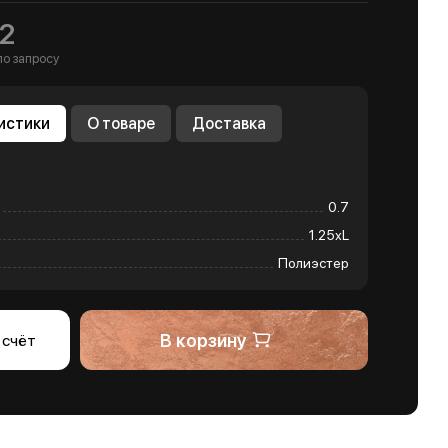
2
по запросу
истики
О товаре
Доставка
0.7
1.25хL
Полиэстер
В корзину
 счёт