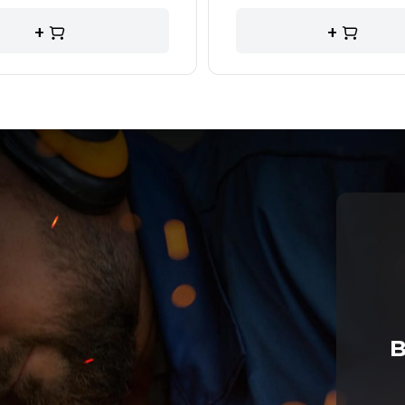
+
+
в