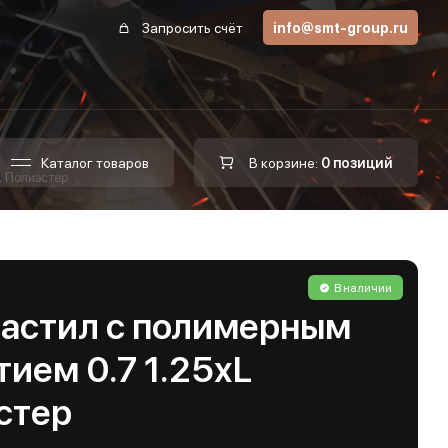
Запросить счёт
info@smt-group.ru
Каталог товаров
В корзине:
0 позиций
L Полиэстер
В наличии
астил с полимерным
ием 0.7 1.25хL
стер