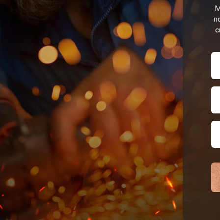
М
п
с