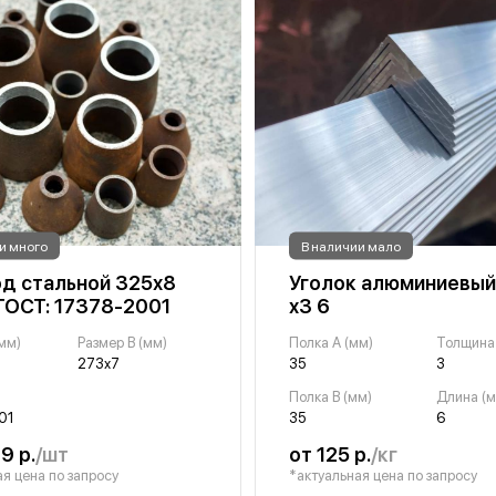
и много
В наличии мало
д стальной 325х8
Уголок алюминиевый
ГОСТ: 17378-2001
х3 6
(мм)
Размер B (мм)
Полка A (мм)
Толщина 
273х7
35
3
Полка B (мм)
Длина (м
01
35
6
9 р.
/шт
от 125 р.
/кг
я цена по запросу
*актуальная цена по запросу