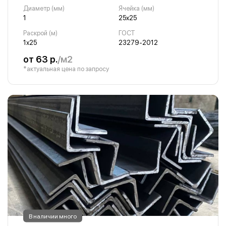
Диаметр (мм)
Ячейка (мм)
1
25х25
Раскрой (м)
ГОСТ
1х25
23279-2012
от 63 р.
/м2
*актуальная цена по запросу
В наличии много