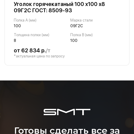
Уголок горячекатаный 100 х100 х8
09Г2С ГОСТ: 8509-93
Полка A (мм)
Марка стали
100
09Г2С
Толщина полки (мм)
Полка B (мм)
8
100
от 62 834 р.
/т
*актуальная цена по запросу
Готовы сделать все за