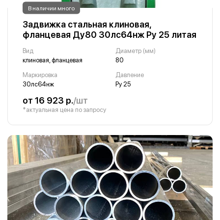
В наличии много
Задвижка стальная клиновая,
фланцевая Ду80 30лс64нж Ру 25 литая
Вид
Диаметр (мм)
клиновая, фланцевая
80
Маркировка
Давление
30лс64нж
Ру 25
от 16 923 р.
/шт
*актуальная цена по запросу