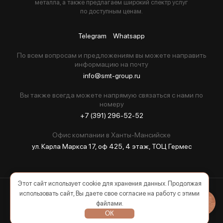
металла, а также предлагаем широкий спектр услуг
по доступным ценам.
Telegram
Whatsapp
По всем вопросам и предложениям вы можете направить
информацию на почту
info@smt-group.ru
Вы также всегда можете напрямую связаться с нами по
номеру
+7 (391) 296-52-52
Офис компании в Ханты-Мансийске
ул. Карла Маркса 17, оф 425, 4 этаж, ТОЦ Гермес
Этот сайт использует cookie для хранения данных. Продолжая
использовать сайт, Вы даете свое согласие на работу с этими
2026 © Все права защищены
файлами.
ОК