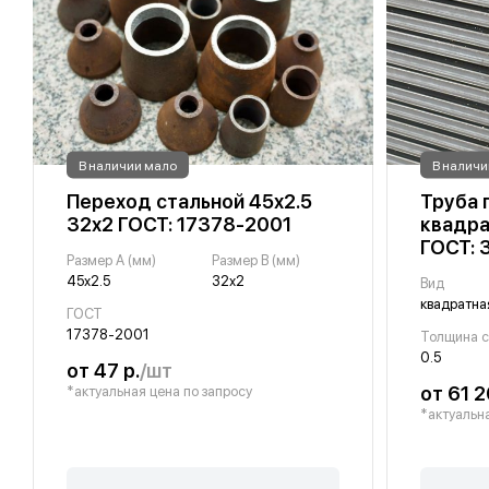
В наличии мало
В наличи
Переход стальной 45х2.5
Труба 
32х2 ГОСТ: 17378-2001
квадра
ГОСТ: 
Размер A (мм)
Размер B (мм)
45х2.5
32х2
Вид
квадратна
ГОСТ
17378-2001
0.5
от 47 р.
/шт
от 61 2
*актуальная цена по запросу
*актуальна