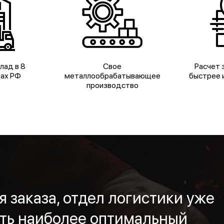
лад в 8
Свое
Расчет з
дах РФ
металлообрабатывающее
быстрее и
производство
 заказа, отдел логистики уже
ть наиболее оптимальный