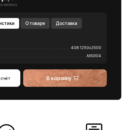
по запросу
истики
О товаре
Доставка
408 1250х2500
AISI304
В корзину
 счёт