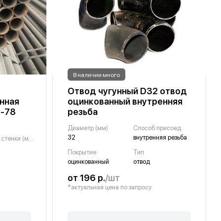
В наличии много
Отвод чугунный D32 отвод
нная
оцинкованный внутренняя
2-78
резьба
Диаметр (мм)
Способ присоед.
32
внутренняя резьба
Толщина стенки (мм)
Покрытие
Тип
оцинкованный
отвод
от 196 р.
/шт
*актуальная цена по запросу