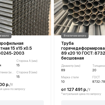
и мало
В наличии много
профильная
Труба
тная 15 х15 х0.5
горячедеформирова
30245-2003
89 х20 10 ГОСТ: 873
бесшовная
Сторона A (мм)
я
15
Диаметр (мм)
89
20
Толщина стенки (мм)
Сторона B (мм)
15
Марка стали
ГОСТ
10
8732-78
00 р.
/т
от 127 491 р.
/т
я цена по запросу
*актуальная цена по запросу