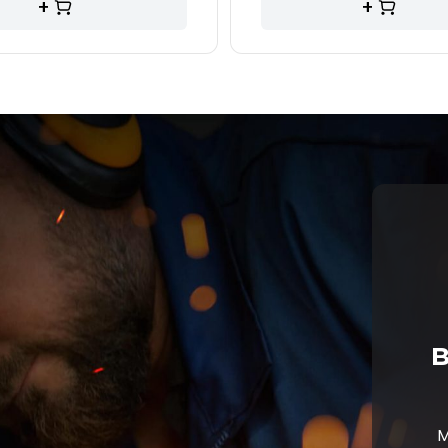
+
+
в
М