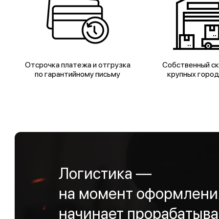
Отсрочка платежа и отгрузка
Собственный ск
по гарантийному письму
крупных горо
Логистика —
на момент оформления
начинает прорабатыва