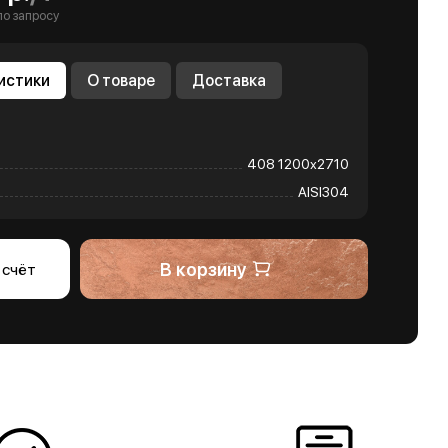
по запросу
истики
О товаре
Доставка
408 1200х2710
AISI304
В корзину
 счёт