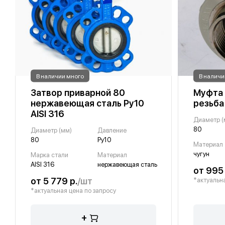
В наличии много
В наличи
Затвор приварной 80
Муфта 
нержавеющая сталь Ру10
резьба
AISI 316
Диаметр (
80
Диаметр (мм)
Давление
80
Ру10
Материал
чугун
Марка стали
Материал
AISI 316
нержавеющая сталь
от 995 
от 5 779 р.
/шт
*актуальна
*актуальная цена по запросу
+