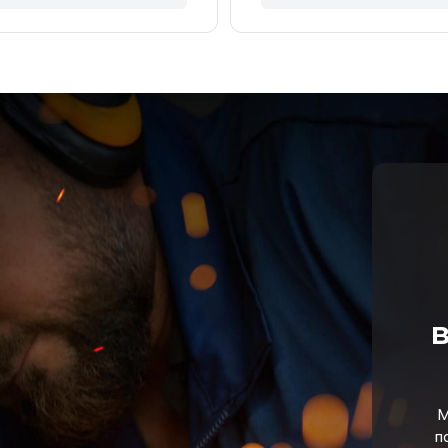
в
М
п