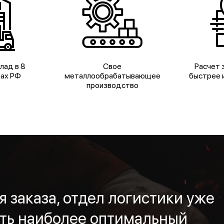
лад в 8
Свое
Расчет з
дах РФ
металлообрабатывающее
быстрее и
производство
 заказа, отдел логистики уже
ть наиболее оптимальный