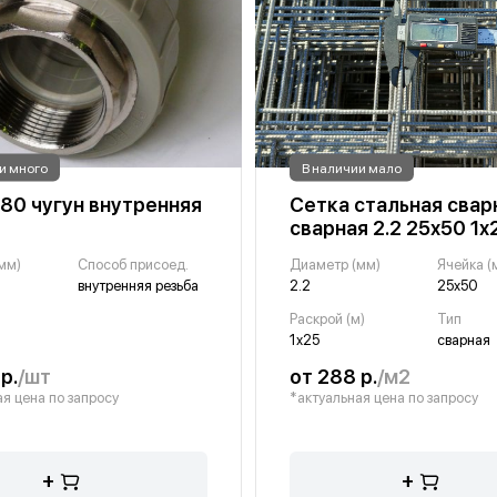
и много
В наличии мало
80 чугун внутренняя
Сетка стальная свар
сварная 2.2 25х50 1х
мм)
Способ присоед.
Диаметр (мм)
Ячейка (
внутренняя резьба
2.2
25х50
Раскрой (м)
Тип
1х25
сварная
р.
/шт
от 288 р.
/м2
я цена по запросу
*актуальная цена по запросу
+
+