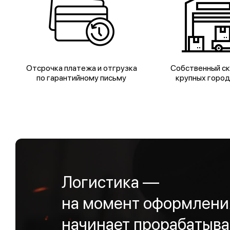
Отсрочка платежа и отгрузка
Собственный ск
по гарантийному письму
крупных горо
Логистика —
на момент оформления
начинает прорабатыва