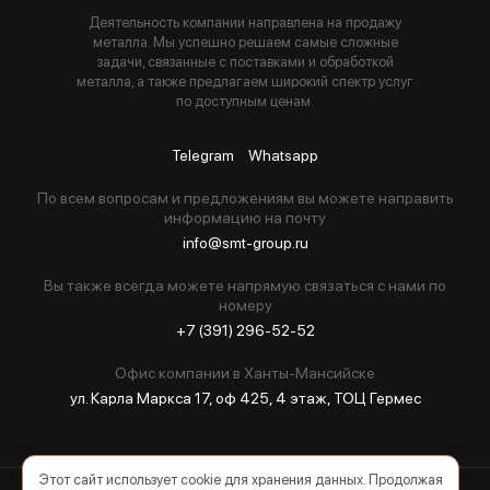
Деятельность компании направлена на продажу
металла. Мы успешно решаем самые сложные
задачи, связанные с поставками и обработкой
металла, а также предлагаем широкий спектр услуг
по доступным ценам.
Telegram
Whatsapp
По всем вопросам и предложениям вы можете направить
информацию на почту
info@smt-group.ru
Вы также всегда можете напрямую связаться с нами по
номеру
+7 (391) 296-52-52
Офис компании в Ханты-Мансийске
ул. Карла Маркса 17, оф 425, 4 этаж, ТОЦ Гермес
Этот сайт использует cookie для хранения данных. Продолжая