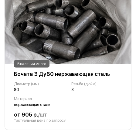
В наличии много
Бочата 3 Ду80 нержавеющая сталь
Диаметр (мм)
Резьба (дюйм)
80
3
Материал
нержавеющая сталь
от 905 р.
/шт
*актуальная цена по запросу