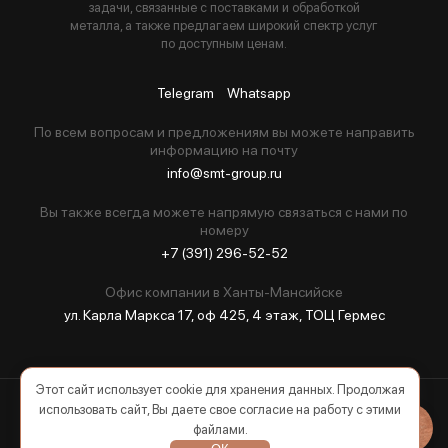
задачи, связанные с поставками и обработкой
металла, а также предлагаем широкий спектр услуг
по доступным ценам.
Telegram
Whatsapp
По всем вопросам и предложениям вы можете направить
информацию на почту
info@smt-group.ru
Вы также всегда можете напрямую связаться с нами по
номеру
+7 (391) 296-52-52
Офис компании в Ханты-Мансийске
ул. Карла Маркса 17, оф 425, 4 этаж, ТОЦ Гермес
Этот сайт использует cookie для хранения данных. Продолжая
использовать сайт, Вы даете свое согласие на работу с этими
2026 © Все права защищены
файлами.