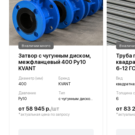
В наличии много
В наличи
Затвор с чугунным диском,
Труба 
межфланцевый 400 Ру10
квадра
KVANT
6-12 Г
Диаметр (мм)
Бренд
Вид
400
KVANT
квадратна
Давление
Тип
Ру10
с чугунным диском, межфланцевый
6
от 58 945 р.
/шт
от 83 2
*актуальная цена по запросу
*актуальна