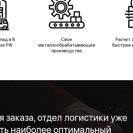
лад в 8
Свое
Расчет з
дах РФ
металлообрабатывающее
быстрее и
производство
 заказа, отдел логистики уже
ть наиболее оптимальный