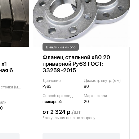
В наличии много
Фланец стальной х80 20
 х1
приварной Ру63 ГОСТ:
ная 6
33259-2015
Давление
Диаметр внутр. (мм)
Ру63
80
Толщина стенки (мм)
Способ присоед.
Марка стали
приварной
20
тали
10
от 2 324 р.
/шт
*актуальная цена по запросу