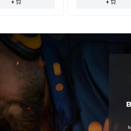
+
+
в
М