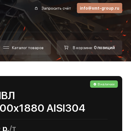
Запросить счёт
info@smt-group.ru
Каталог товаров
В корзине:
0 позиций
В наличии
ПВЛ
200х1880 AISI304
 р.
/т