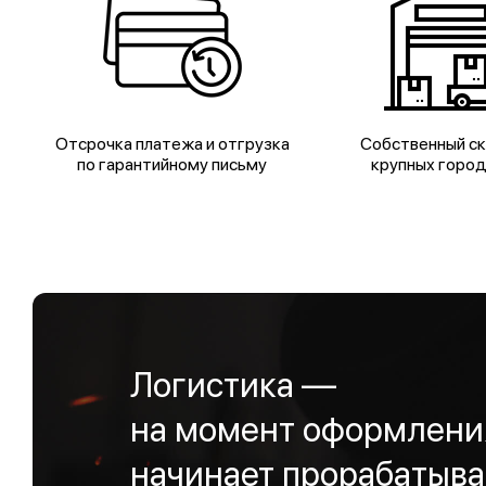
Отсрочка платежа и отгрузка
Собственный ск
по гарантийному письму
крупных горо
Логистика —
на момент оформления
начинает прорабатыва