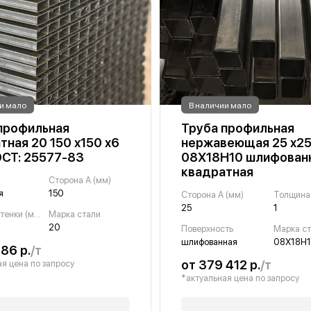
и мало
В наличии мало
профильная
Труба профильная
тная 20 150 х150 х6
нержавеющая 25 х25
ОСТ: 25577-83
08Х18Н10 шлифован
квадратная
Сторона A (мм)
я
150
Сторона A (мм)
25
1
Толщина стенки (мм)
Марка стали
20
Поверхность
Марка с
шлифованная
08Х18Н
86 р.
/т
от 379 412 р.
/т
я цена по запросу
*актуальная цена по запросу