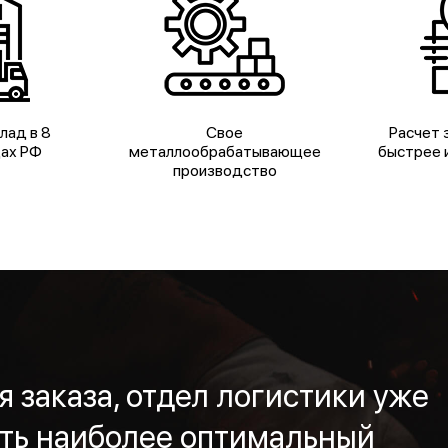
лад в 8
Свое
Расчет з
дах РФ
металлообрабатывающее
быстрее и
производство
 заказа, отдел логистики уже
ть наиболее оптимальный