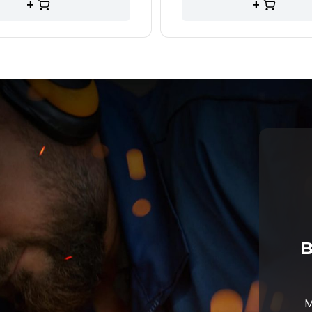
+
+
в
М