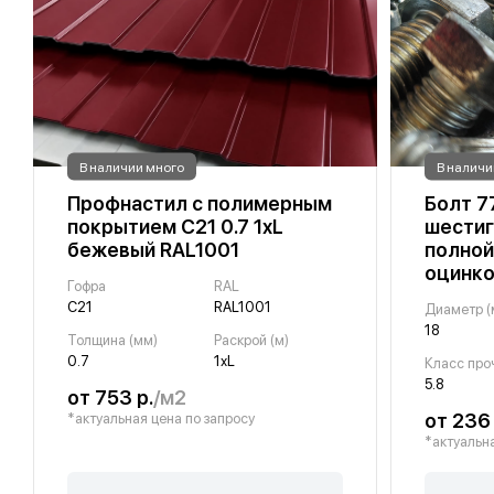
В наличии много
В наличи
Профнастил с полимерным
Болт 7
покрытием С21 0.7 1хL
шестиг
бежевый RAL1001
полной
оцинко
Гофра
RAL
С21
RAL1001
Диаметр (
18
Толщина (мм)
Раскрой (м)
0.7
1хL
Класс про
5.8
от 753 р.
/м2
от 236 
*актуальная цена по запросу
*актуальна