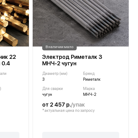
В наличии мало
ник 22
Электрод Риметалк 3
 0.4
МНЧ-2 чугун
тали
Диаметр (мм)
Бренд
3
Риметалк
)
Для сварки
Марка
чугун
МНЧ-2
от 2 457 р.
/упак
*актуальная цена по запросу