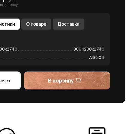
по запросу
истики
О товаре
Доставка
00х2740 :
306 1200х2740
AISI304
В корзину
 счёт