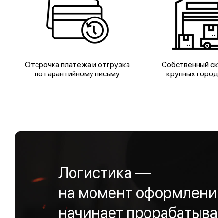
Отсрочка платежа и отгрузка
Собственный ск
по гарантийному письму
крупных горо
Логистика —
на момент оформления
начинает прорабатыва