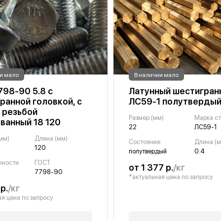
и мало
В наличии мало
798-90 5.8 с
Латунный шестигран
ранной головкой, с
ЛС59-1 полутвердый
 резьбой
Размер (мм)
Марка с
ванный 18 120
22
ЛС59-1
мм)
Длина (мм)
Состояние
Длина (м
120
полутвердый
0.4
чности
ГОСТ
от 1 377 р.
/кг
7798-90
*актуальная цена по запросу
р.
/кг
я цена по запросу