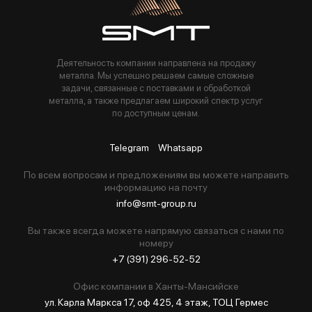
Деятельность компании направлена на продажу
металла. Мы успешно решаем самые сложные
задачи, связанные с поставками и обработкой
металла, а также предлагаем широкий спектр услуг
по доступным ценам.
Telegram
Whatsapp
По всем вопросам и предложениям вы можете направить
информацию на почту
info@smt-group.ru
Вы также всегда можете напрямую связаться с нами по
номеру
+7 (391) 296-52-52
Офис компании в Ханты-Мансийске
ул. Карла Маркса 17, оф 425, 4 этаж, ТОЦ Гермес