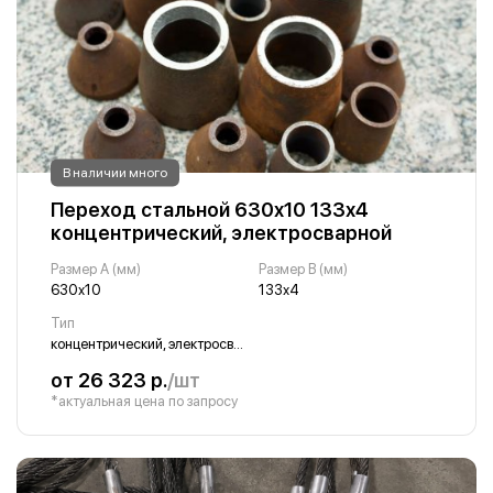
В наличии много
Переход стальной 630х10 133х4
концентрический, электросварной
Размер A (мм)
Размер B (мм)
630х10
133х4
Тип
концентрический, электросварной
от 26 323 р.
/шт
*актуальная цена по запросу