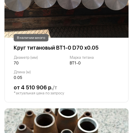
В наличии много
Круг титановый ВТ1-0 D70 х0.05
Диаметр (мм)
Марка титана
70
ВТ1-0
Длина (м)
0.05
от 4 510 906 р.
/т
*актуальная цена по запросу